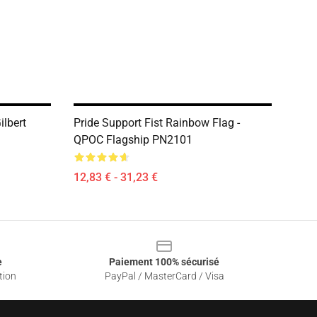
ilbert
Pride Support Fist Rainbow Flag -
QPOC Flagship PN2101
12,83 € - 31,23 €
e
Paiement 100% sécurisé
tion
PayPal / MasterCard / Visa