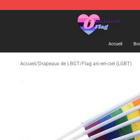
Omnisexual Flag Store - The Best Store of Omnisexual
Accueil
Bou
Accueil
/
Drapeaux de LBGT
/
Flag arc-en-ciel (LGBT)