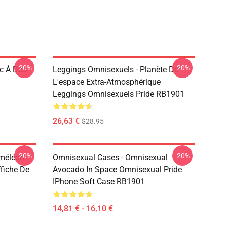
-20%
-20%
c À Dos
Leggings Omnisexuels - Planète De
L'espace Extra-Atmosphérique
Leggings Omnisexuels Pride RB1901
26,63 €
$28.95
-20%
-20%
améléon
Omnisexual Cases - Omnisexual
fiche De
Avocado In Space Omnisexual Pride
IPhone Soft Case RB1901
14,81 € - 16,10 €