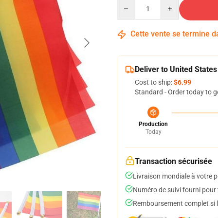
Quantity
Cette vente se termine 
Deliver to United States
Cost to ship:
$6.99
Standard - Order today to g
Production
Today
Transaction sécurisée
Livraison mondiale à votre p
Numéro de suivi fourni pour t
Remboursement complet si le