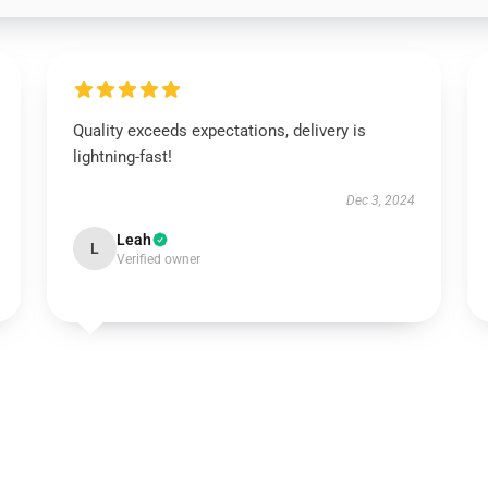
Quality exceeds expectations, delivery is
lightning-fast!
Dec 3, 2024
Leah
L
Verified owner