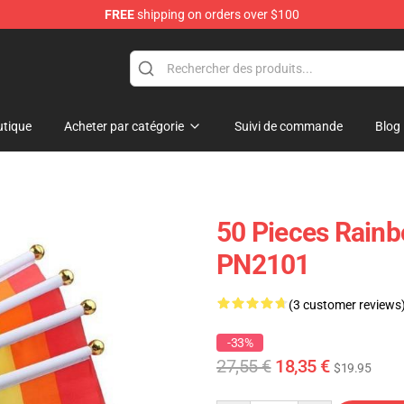
FREE
shipping on orders over $100
 Flag
tique
Acheter par catégorie
Suivi de commande
Blog
50 Pieces Rainb
PN2101
(3 customer reviews
-33%
27,55 €
18,35 €
$19.95