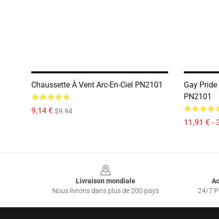
Chaussette À Vent Arc-En-Ciel PN2101
Gay Pride
PN2101
9,14 €
$9.94
11,91 € - 
Footer
Livraison mondiale
Ac
Nous livrons dans plus de 200 pays
24/7 Pr