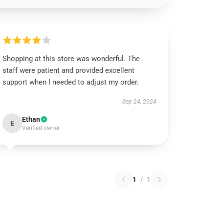
Shopping at this store was wonderful. The
staff were patient and provided excellent
support when I needed to adjust my order.
Sep 24, 2024
Ethan
E
Verified owner
1
/
1