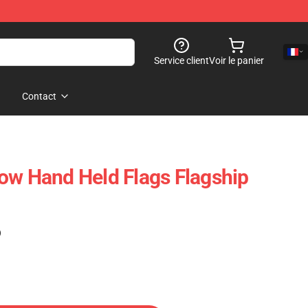
Service client
Voir le panier
Contact
ow Hand Held Flags Flagship
)