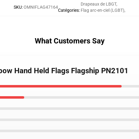
Drapeaux de LBGT
,
SKU
:
OMNIFLAG47164
Catégories
:
Flag arc-en-ciel (LGBT)
,
What Customers Say
nbow Hand Held Flags Flagship PN2101