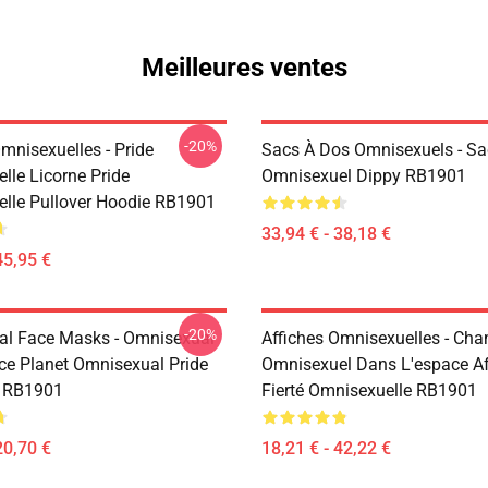
Meilleures ventes
-20%
mnisexuelles - Pride
Sacs À Dos Omnisexuels - Sa
lle Licorne Pride
Omnisexuel Dippy RB1901
lle Pullover Hoodie RB1901
33,94 € - 38,18 €
45,95 €
-20%
l Face Masks - Omnisexual
Affiches Omnisexuelles - Ch
ce Planet Omnisexual Pride
Omnisexuel Dans L'espace Af
k RB1901
Fierté Omnisexuelle RB1901
20,70 €
18,21 € - 42,22 €