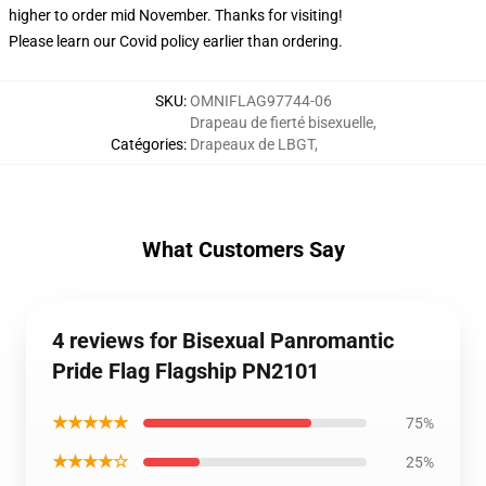
higher to order mid November. Thanks for visiting!
Please learn our Covid
policy
earlier than ordering.
SKU
:
OMNIFLAG97744-06
Drapeau de fierté bisexuelle
,
Catégories
:
Drapeaux de LBGT
,
What Customers Say
4 reviews for Bisexual Panromantic
Pride Flag Flagship PN2101
★★★★★
75%
★★★★☆
25%