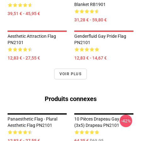
Blanket RB1901
39,51 € - 45,95 €
31,28 € - 59,80 €
Aesthetic Attraction Flag
Genderfluid Gay Pride Flag
PN2101
PN2101
12,83 € - 27,55 €
12,83 € - 14,67 €
VOIR PLUS
Produits connexes
Panaesthetic Flag - Plural
10 Pièces Drapeau Gay Pride
-42%
Aesthetic Flag PN2101
(3x5) Drapeau PN2101
12,83 € - 27,55 €
64,35 €
$69.95