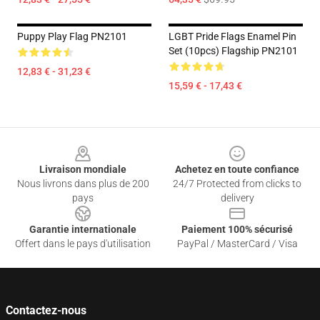
Puppy Play Flag PN2101
LGBT Pride Flags Enamel Pin
Set (10pcs) Flagship PN2101
12,83 € - 31,23 €
15,59 € - 17,43 €
Footer
Livraison mondiale
Achetez en toute confiance
Nous livrons dans plus de 200
24/7 Protected from clicks to
pays
delivery
Garantie internationale
Paiement 100% sécurisé
Offert dans le pays d'utilisation
PayPal / MasterCard / Visa
Contactez-nous