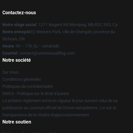
Contactez-nous
Notre siège social
: 1211 Nugent Rd Winnipeg, Mb R2C 3X3, Ca
Notre entrepôt
32 Western Park, ville de Chengde, province du
Sichuan, CN
Heure
: 9h – 17h (lu – vendredi)
Courriel
: contact@omnisexualflag.com
Notre société
Sur nous
Conditions générales
Politiques de confidentialité
DMCA - Politique sur le droit d'auteur
Le présent règlement entre en vigueur le jour suivant celui de sa
publication au Journal officiel de l'Union européenne. Loi sur la
transparence de la chaîne d'approvisionnement
Notre soutien