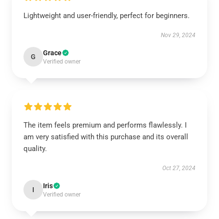
Lightweight and user-friendly, perfect for beginners.
Nov 29, 2024
Grace
G
Verified owner
The item feels premium and performs flawlessly. I
am very satisfied with this purchase and its overall
quality.
Oct 27, 2024
Iris
I
Verified owner