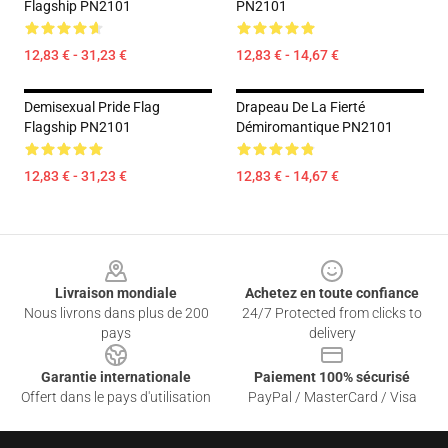
Flagship PN2101
PN2101
12,83 € - 31,23 €
12,83 € - 14,67 €
Demisexual Pride Flag
Drapeau De La Fierté
Flagship PN2101
Démiromantique PN2101
12,83 € - 31,23 €
12,83 € - 14,67 €
Footer
Livraison mondiale
Achetez en toute confiance
Nous livrons dans plus de 200
24/7 Protected from clicks to
pays
delivery
Garantie internationale
Paiement 100% sécurisé
Offert dans le pays d'utilisation
PayPal / MasterCard / Visa