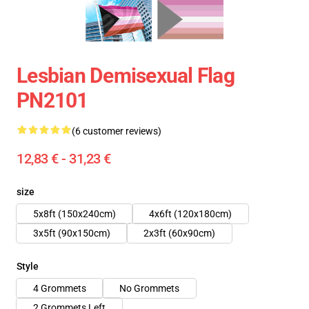
Lesbian Demisexual Flag
PN2101
(6 customer reviews)
12,83 € - 31,23 €
size
5x8ft (150x240cm)
4x6ft (120x180cm)
3x5ft (90x150cm)
2x3ft (60x90cm)
Style
4 Grommets
No Grommets
2 Grommets Left