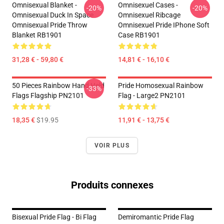
Omnisexual Blanket -
Omnisexuel Cases -
-20%
-20%
Omnisexual Duck In Space
Omnisexuel Ribcage
Omnisexual Pride Throw
Omnisexuel Pride IPhone Soft
Blanket RB1901
Case RB1901
31,28 € - 59,80 €
14,81 € - 16,10 €
50 Pieces Rainbow Hand Held
Pride Homosexual Rainbow
-33%
Flags Flagship PN2101
Flag - Large2 PN2101
18,35 €
$19.95
11,91 € - 13,75 €
VOIR PLUS
Produits connexes
Bisexual Pride Flag - Bi Flag
Demiromantic Pride Flag