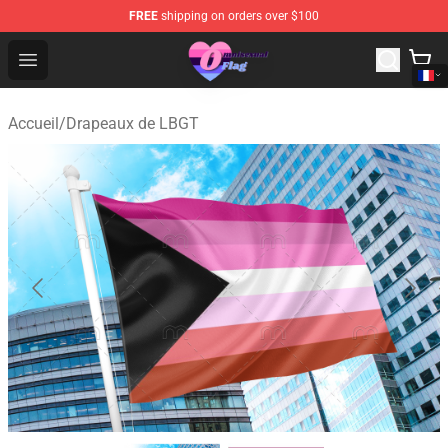
FREE
shipping on orders over $100
Omnisexual Flag Store - The Best Store of Omnisexual F
Open menu
Accueil
/
Drapeaux de LBGT