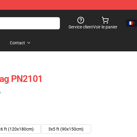
Service client
Voir le panier
Contact
lag PN2101
)
x6 ft (120x180cm)
3x5 ft (90x150cm)