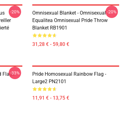
-20%
-20%
pus
Omnisexual Blanket - Omnisexual
iller
Equalitea Omnisexual Pride Throw
erté
Blanket RB1901
31,28 € - 59,80 €
-33%
d Flags
Pride Homosexual Rainbow Flag -
Large2 PN2101
11,91 € - 13,75 €