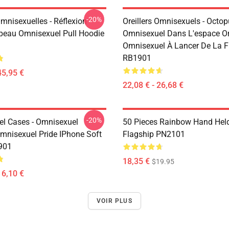
-20%
mnisexuelles - Réflexion
Oreillers Omnisexuels - Octo
peau Omnisexuel Pull Hoodie
Omnisexuel Dans L'espace Ore
Omnisexuel À Lancer De La Fi
RB1901
45,95 €
22,08 € - 26,68 €
-20%
l Cases - Omnisexuel
50 Pieces Rainbow Hand Hel
mnisexuel Pride IPhone Soft
Flagship PN2101
901
18,35 €
$19.95
16,10 €
VOIR PLUS