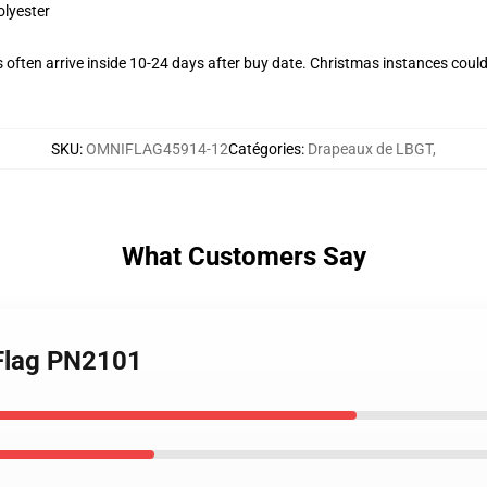
olyester
often arrive inside 10-24 days after buy date. Christmas instances could
SKU
:
OMNIFLAG45914-12
Catégories
:
Drapeaux de LBGT
,
What Customers Say
 Flag PN2101