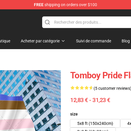
FREE
shipping on orders over $100
 Flag
tique
Acheter par catégorie
Suivi de commande
Blog
Tomboy Pride F
(5 customer reviews
12,83 € - 31,23 €
size
5x8 ft (150x240cm)
4