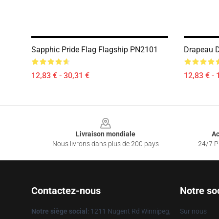
Sapphic Pride Flag Flagship PN2101
Drapeau D
12,83 € - 30,31 €
12,83 € - 
Footer
Livraison mondiale
Ac
Nous livrons dans plus de 200 pays
24/7 Pr
Contactez-nous
Notre so
Notre siège social
: 1211 Nugent Rd Winnipeg,
Sur nous