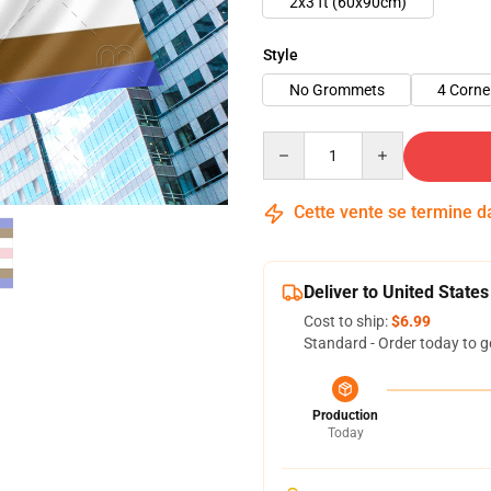
2x3 ft (60x90cm)
Style
No Grommets
4 Corn
Quantity
Cette vente se termine 
Deliver to United States
Cost to ship:
$6.99
Standard - Order today to g
Production
Today