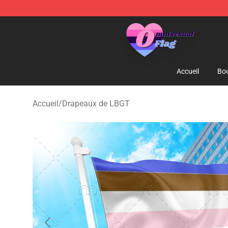
Omnisexual Flag Store - The Best Store of Omnisexual
Accueil
Bou
Accueil
/
Drapeaux de LBGT