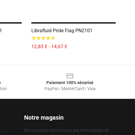
1
Librafluid Pride Flag PN2101
12,83 € - 14,67 €
e
Paiement 100% sécurisé
tion
PayPal / MasterCard / Visa
Notre magasin
n
Nos produits sont conçus par notre équipe de