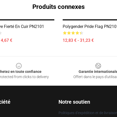
Produits connexes
e Fierté En Cuir PN2101
Polygender Pride Flag PN210
14,67 €
12,83 € - 31,23 €
hetez en toute confiance
Garantie international
otected from clicks to delivery
Offert dans le pays d'utilisa
ciété
Notre soutien
Politiques d'expédition et de livraiso