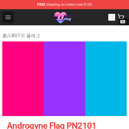
FREE
shipping on orders over $100
Omnisexual Flag Store - The Best Store of Omnisexual F
Open menu
홈
/
LBGT의 플래그
Androgyne Flag PN2101