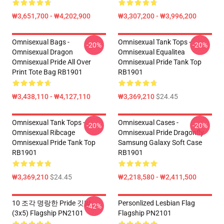
₩3,651,700 - ₩4,202,900
₩3,307,200 - ₩3,996,200
Omnisexual Bags -
Omnisexual Tank Tops -
-20%
-20%
Omnisexual Dragon
Omnisexual Equalitea
Omnisexual Pride All Over
Omnisexual Pride Tank Top
Print Tote Bag RB1901
RB1901
₩3,438,110 - ₩4,127,110
₩3,369,210
$24.45
Omnisexual Tank Tops -
Omnisexual Cases -
-20%
-20%
Omnisexual Ribcage
Omnisexual Pride Dragonfly
Omnisexual Pride Tank Top
Samsung Galaxy Soft Case
RB1901
RB1901
₩3,369,210
$24.45
₩2,218,580 - ₩2,411,500
10 조각 명랑한 Pride 깃발
Personlized Lesbian Flag
-42%
(3x5) Flagship PN2101
Flagship PN2101