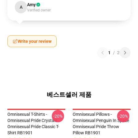
Amy
A
Verified owner
Write your review
1
/
2
베스트셀러 제품
Omnisexual T-Shirts -
Omnisexual Pillows -
-20%
-20%
Omnisexual Pride Crystals
Omnisexual Penguin In Space
Omnisexual Pride Classic T-
Omnisexual Pride Throw
Shirt RB1901
Pillow RB1901