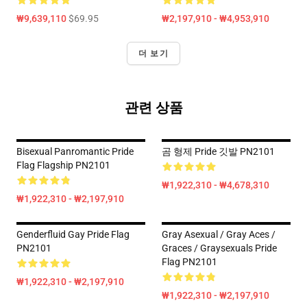
₩9,639,110
$69.95
₩2,197,910 - ₩4,953,910
더 보기
관련 상품
Bisexual Panromantic Pride
곰 형제 Pride 깃발 PN2101
Flag Flagship PN2101
₩1,922,310 - ₩4,678,310
₩1,922,310 - ₩2,197,910
Genderfluid Gay Pride Flag
Gray Asexual / Gray Aces /
PN2101
Graces / Graysexuals Pride
Flag PN2101
₩1,922,310 - ₩2,197,910
₩1,922,310 - ₩2,197,910