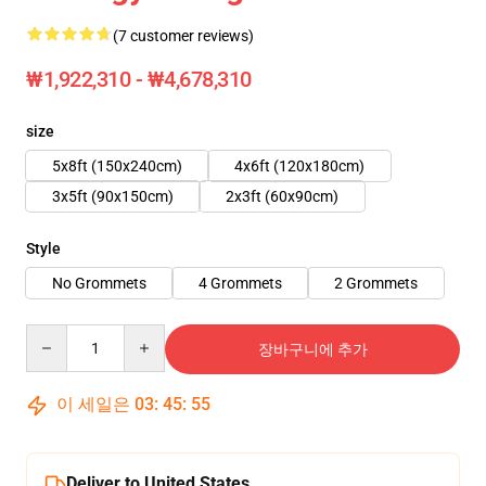
(7 customer reviews)
₩1,922,310 - ₩4,678,310
size
5x8ft (150x240cm)
4x6ft (120x180cm)
3x5ft (90x150cm)
2x3ft (60x90cm)
Style
No Grommets
4 Grommets
2 Grommets
Quantity
장바구니에 추가
이 세일은
03
:
45
:
54
Deliver to United States