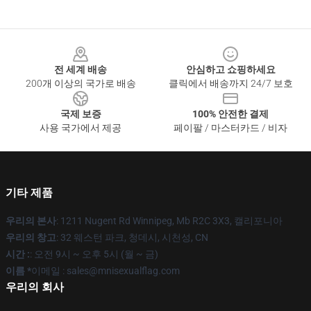
Footer
전 세계 배송
안심하고 쇼핑하세요
200개 이상의 국가로 배송
클릭에서 배송까지 24/7 보호
국제 보증
100% 안전한 결제
사용 국가에서 제공
페이팔 / 마스터카드 / 비자
기타 제품
우리의 본사
: 1211 Nugent Rd Winnipeg, Mb R2C 3X3, 캘리포니아
우리의 창고
: 32 웨스턴 파크, 청데시, 시천성, CN
시간 :
: 오전 9시 ~ 오후 5시 (월 ~ 금)
이름 *
이메일 : sales@mnisexualflag.com
우리의 회사