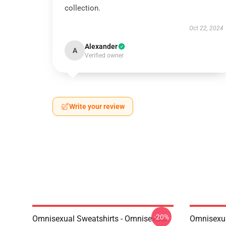
collection.
Oct 22, 2024
Alexander
A
Verified owner
Write your review
-20%
Omnisexual Sweatshirts - Omnisexual
Omnisexua