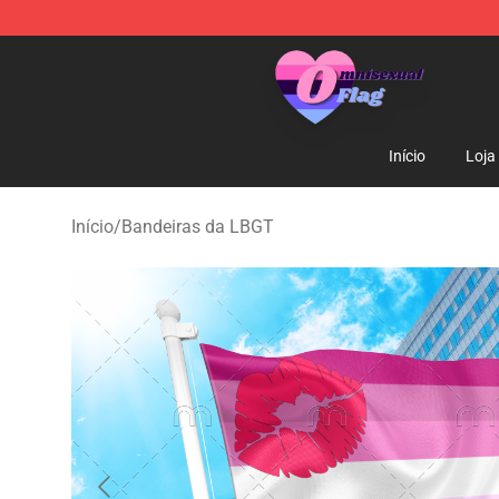
Omnisexual Flag Store - The Best Store of Omnisexual
Início
Loja
Início
/
Bandeiras da LBGT