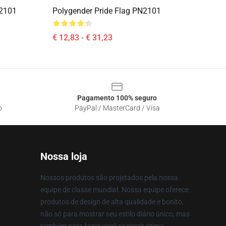
N2101
Polygender Pride Flag PN2101
€ 12,83 - € 31,23
Pagamento 100% seguro
o
PayPal / MasterCard / Visa
Nossa loja
Nossos produtos são projetados pela nossa
equipe de classe mundial. Nossa equipe oferece
produtos de design de alta qualidade e bonito,
não só para mostrar seu estilo diário único, mas