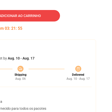
ADICIONAR AO CARRINHO
 em
03
:
21
:
54
et by
Aug. 10 - Aug. 17
Shipping
Delivered
Aug. 06
Aug. 10 - Aug. 17
ta
necido para todos os pacotes