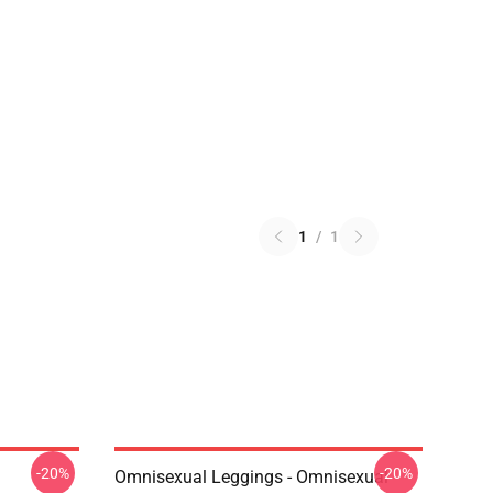
1
/
1
-20%
-20%
Omnisexual Leggings - Omnisexual