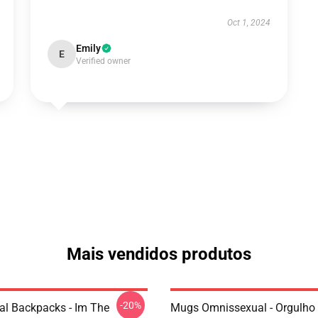
Oct 1, 2024
Emily
E
Verified owner
Mais vendidos produtos
-20%
l Backpacks - Im The
Mugs Omnissexual - Orgulho