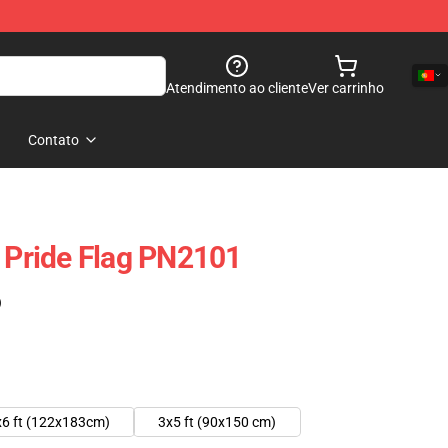
Atendimento ao cliente
Ver carrinho
Contato
n Pride Flag PN2101
)
x6 ft (122x183cm)
3x5 ft (90x150 cm)