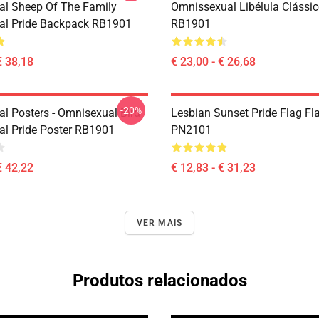
l Sheep Of The Family
Omnissexual Libélula Clássi
al Pride Backpack RB1901
RB1901
€ 38,18
€ 23,00 - € 26,68
-20%
l Posters - Omnisexual Bird
Lesbian Sunset Pride Flag Fl
l Pride Poster RB1901
PN2101
€ 42,22
€ 12,83 - € 31,23
VER MAIS
Produtos relacionados