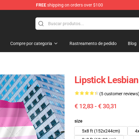
FREE
shipping on orders over $100
 Flag
Compre por categoria
Rastreamento de pedido
Blog
Lipstick Lesbia
(5 customer reviews
€ 12,83 - € 30,31
size
5x8 ft (152x244cm)
4