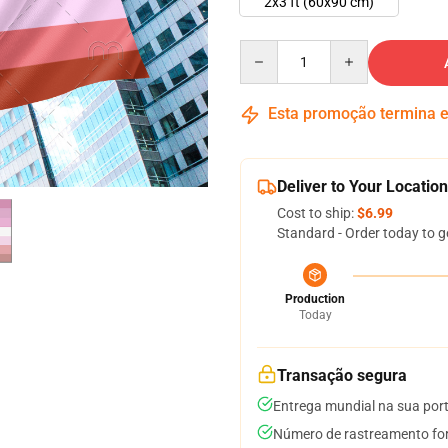
2x3 ft (60x90 cm)
Quantity
Esta promoção termina
Deliver to Your Location
Cost to ship:
$6.99
Standard - Order today to g
Production
Today
Transação segura
Entrega mundial na sua por
Número de rastreamento for