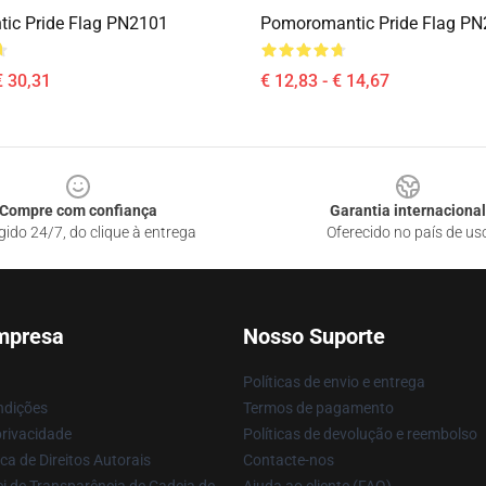
ic Pride Flag PN2101
Pomoromantic Pride Flag P
€ 30,31
€ 12,83 - € 14,67
Compre com confiança
Garantia internacional
gido 24/7, do clique à entrega
Oferecido no país de us
mpresa
Nosso Suporte
Políticas de envio e entrega
ndições
Termos de pagamento
privacidade
Políticas de devolução e reembolso
ca de Direitos Autorais
Contacte-nos