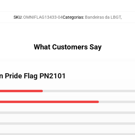
SKU
:
OMNIFLAG13433-04
Categorias
:
Bandeiras da LBGT
,
What Customers Say
an Pride Flag PN2101