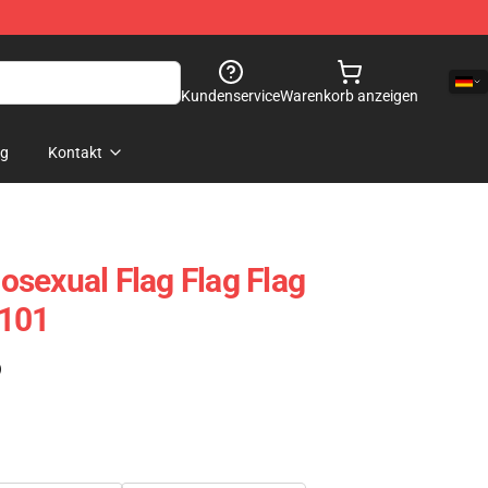
Kundenservice
Warenkorb anzeigen
og
Kontakt
sexual Flag Flag Flag
2101
)