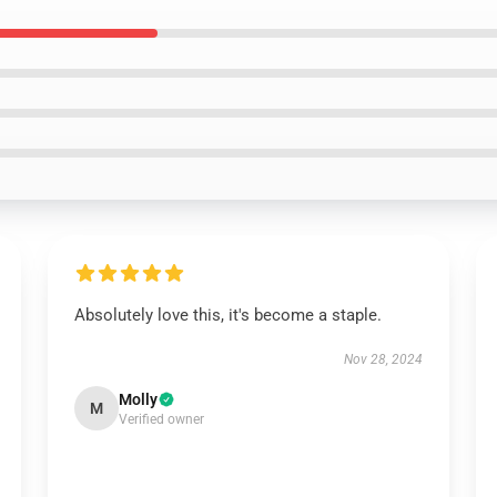
Absolutely love this, it's become a staple.
Nov 28, 2024
Molly
M
Verified owner