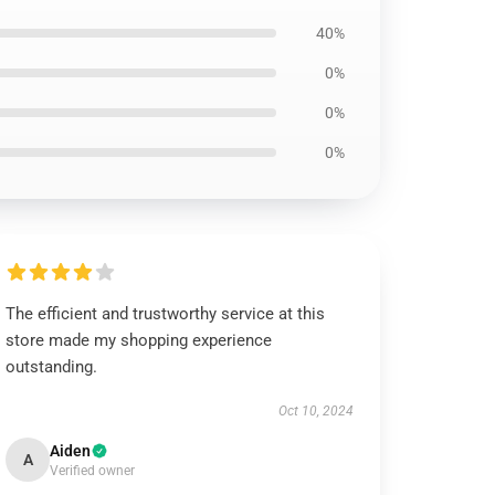
40%
0%
0%
0%
The efficient and trustworthy service at this
store made my shopping experience
outstanding.
Oct 10, 2024
Aiden
A
Verified owner