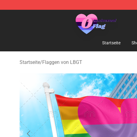
Omnisexual Flag Store - The Best Store of Omnisexual
Startseite
Sh
Startseite
/
Flaggen von LBGT