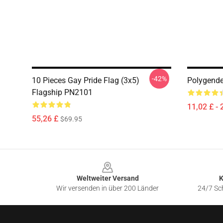
-42%
10 Pieces Gay Pride Flag (3x5)
Polygende
Flagship PN2101
11,02 £ - 
55,26 £
$69.95
Footer
Weltweiter Versand
K
Wir versenden in über 200 Länder
24/7 Sch