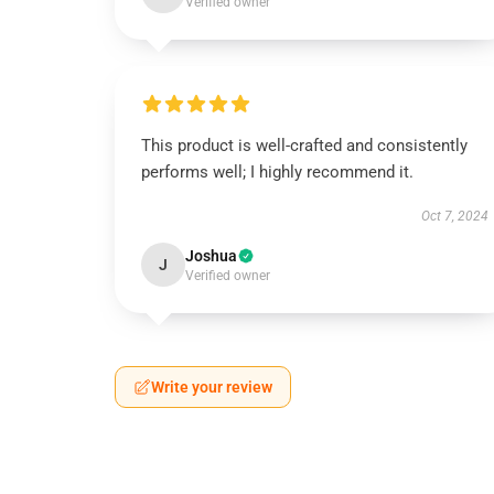
Verified owner
This product is well-crafted and consistently
performs well; I highly recommend it.
Oct 7, 2024
Joshua
J
Verified owner
Write your review