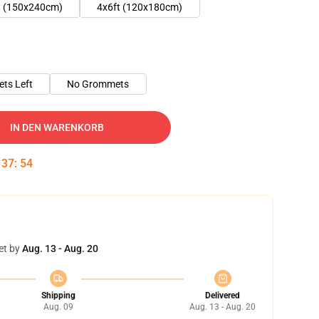
t (150x240cm)
4x6ft (120x180cm)
ts Left
No Grommets
IN DEN WARENKORB
:
37
:
53
et by
Aug. 13 - Aug. 20
Shipping
Delivered
Aug. 09
Aug. 13 - Aug. 20