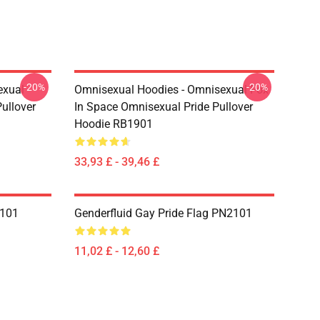
-20%
-20%
exual
Omnisexual Hoodies - Omnisexual Fox
ullover
In Space Omnisexual Pride Pullover
Hoodie RB1901
33,93 £ - 39,46 £
2101
Genderfluid Gay Pride Flag PN2101
11,02 £ - 12,60 £