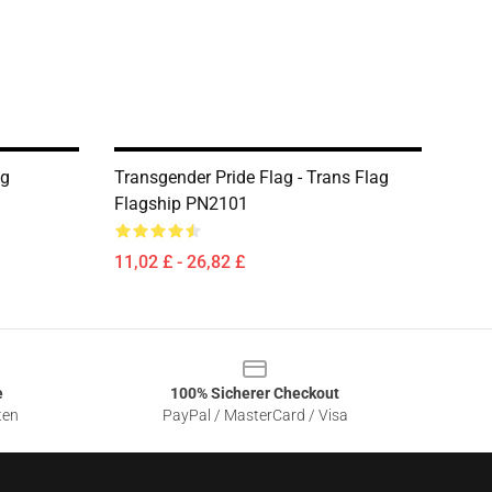
ag
Transgender Pride Flag - Trans Flag
Flagship PN2101
11,02 £ - 26,82 £
e
100% Sicherer Checkout
ten
PayPal / MasterCard / Visa