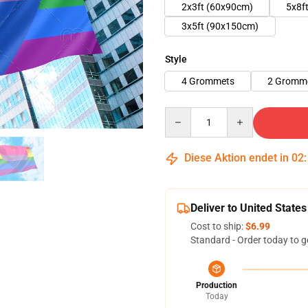
2x3ft (60x90cm)
5x8f
3x5ft (90x150cm)
Style
4 Grommets
2 Gromme
Quantity
Diese Aktion endet in
02
Deliver to United States
Cost to ship:
$6.99
Standard - Order today to g
Production
Today