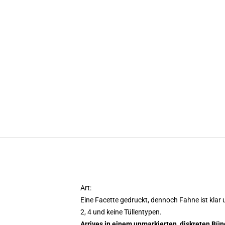
Art:
Eine Facette gedruckt, dennoch Fahne ist klar 
2, 4 und keine Tüllentypen.
Arrives in einem unmarkierten, diskreten Bün