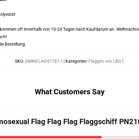
olyester
kommen oft innerhalb von 10-24 Tagen nach Kaufdatum an. Weihnachtsfä
uch!
die Bestellung.
SKU
:
OMNIFLAG97787-12
Kategorien
:
Flaggen von LBGT
,
What Customers Say
mosexual Flag Flag Flag Flaggschiff PN2