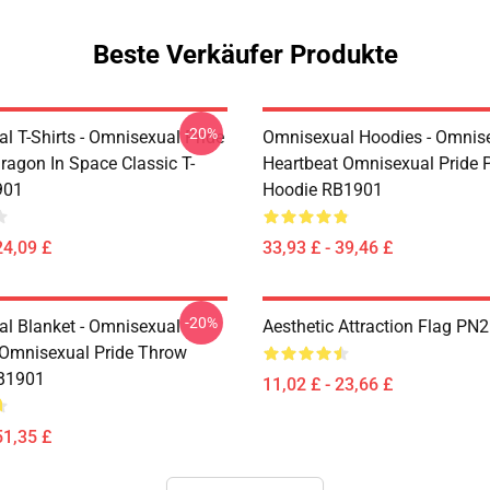
Beste Verkäufer Produkte
-20%
l T-Shirts - Omnisexual Pride
Omnisexual Hoodies - Omnis
ragon In Space Classic T-
Heartbeat Omnisexual Pride P
901
Hoodie RB1901
24,09 £
33,93 £ - 39,46 £
-20%
l Blanket - Omnisexual
Aesthetic Attraction Flag PN
 Omnisexual Pride Throw
RB1901
11,02 £ - 23,66 £
51,35 £