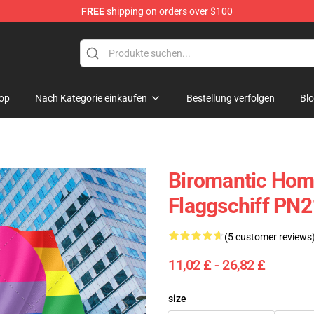
FREE
shipping on orders over $100
 Flag
op
Nach Kategorie einkaufen
Bestellung verfolgen
Bl
Biromantic Homo
Flaggschiff PN
(5 customer reviews
11,02 £ - 26,82 £
size