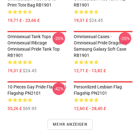
Print Tote Bag RB1901
RB1901
19,71 £ - 23,66 £
19,31 £
$24.45
Omnisexual Tank Tops -
Omnisexual Cases -
-20%
-20%
Omnisexual Ribcage
Omnisexual Pride Dragonfly
Omnisexual Pride Tank Top
Samsung Galaxy Soft Case
RB1901
RB1901
19,31 £
$24.45
12,71 £ - 13,82 £
10 Pieces Gay Pride Flag (3x5)
Personlized Lesbian Flag
-42%
Flagship PN2101
Flagship PN2101
55,26 £
$69.95
12,60 £ - 28,40 £
MEHR ANZEIGEN