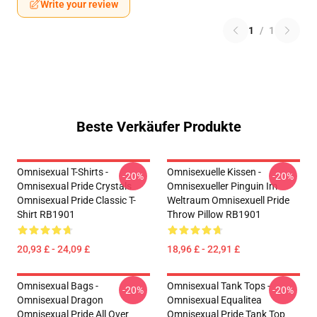
Write your review
1
/
1
Beste Verkäufer Produkte
Omnisexual T-Shirts -
Omnisexuelle Kissen -
-20%
-20%
Omnisexual Pride Crystals
Omnisexueller Pinguin Im
Omnisexual Pride Classic T-
Weltraum Omnisexuell Pride
Shirt RB1901
Throw Pillow RB1901
20,93 £ - 24,09 £
18,96 £ - 22,91 £
Omnisexual Bags -
Omnisexual Tank Tops -
-20%
-20%
Omnisexual Dragon
Omnisexual Equalitea
Omnisexual Pride All Over
Omnisexual Pride Tank Top