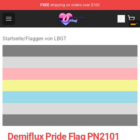
FREE
shipping on orders over $100
Omnisexual Flag Store - The Best Store of Omnisexual F
Open menu
Startseite
/
Flaggen von LBGT
Demiflux Pride Flag PN2101