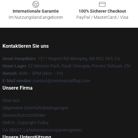
Internationale Garantie
100% Sicherer Checkout
Im Nutzungsland angeboten
PayPal / MasterCard / Visa
Kontaktieren Sie uns
Unser Hauptbüro
: 1211 Nugent Rd Winnipeg, Mb R2C 3X3, Ca
Unser Lager
: 32 Western Park, Stadt Chengde, Provinz Sichuan, CN
Geruch
: 9AM – 5PM (Mon – Fri)
E-Mail senden
: contact@omnisexualflag.com
Unsere Firma
Über uns
Allgemeine Geschäftsbedingungen
Datenschutzrichtlinien
DMCA - Copyright Policy
CA SB657: Lieferkettentransparenzgesetz
Unsere Unterstützung