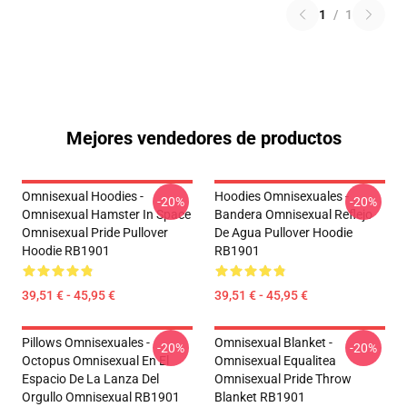
1
/
1
Mejores vendedores de productos
Omnisexual Hoodies -
Hoodies Omnisexuales -
-20%
-20%
Omnisexual Hamster In Space
Bandera Omnisexual Reflejo
Omnisexual Pride Pullover
De Agua Pullover Hoodie
Hoodie RB1901
RB1901
39,51 € - 45,95 €
39,51 € - 45,95 €
Pillows Omnisexuales -
Omnisexual Blanket -
-20%
-20%
Octopus Omnisexual En El
Omnisexual Equalitea
Espacio De La Lanza Del
Omnisexual Pride Throw
Orgullo Omnisexual RB1901
Blanket RB1901