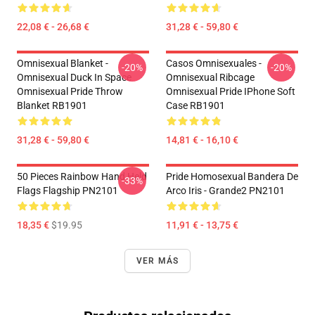
22,08 € - 26,68 €
31,28 € - 59,80 €
Omnisexual Blanket -
Casos Omnisexuales -
-20%
-20%
Omnisexual Duck In Space
Omnisexual Ribcage
Omnisexual Pride Throw
Omnisexual Pride IPhone Soft
Blanket RB1901
Case RB1901
31,28 € - 59,80 €
14,81 € - 16,10 €
50 Pieces Rainbow Hand Held
Pride Homosexual Bandera De
-33%
Flags Flagship PN2101
Arco Iris - Grande2 PN2101
18,35 €
$19.95
11,91 € - 13,75 €
VER MÁS