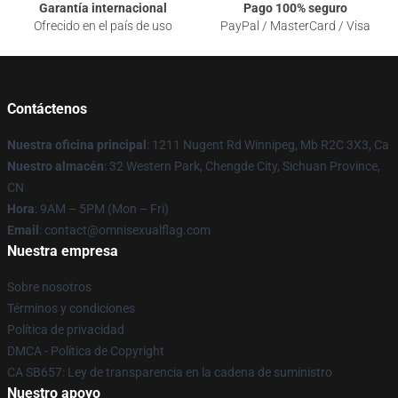
Garantía internacional
Pago 100% seguro
Ofrecido en el país de uso
PayPal / MasterCard / Visa
Contáctenos
Nuestra oficina principal
: 1211 Nugent Rd Winnipeg, Mb R2C 3X3, Ca
Nuestro almacén
: 32 Western Park, Chengde City, Sichuan Province,
CN
Hora
: 9AM – 5PM (Mon – Fri)
Email
: contact@omnisexualflag.com
Nuestra empresa
Sobre nosotros
Términos y condiciones
Política de privacidad
DMCA - Política de Copyright
CA SB657: Ley de transparencia en la cadena de suministro
Nuestro apoyo