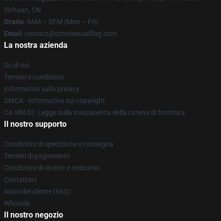
Sichuan, CN
Orario
: 9AM – 5PM (Mon – Fri)
Email
: contact@omnisexualflag.com
La nostra azienda
Su di noi
Termini e condizioni
Informativa sulla privacy
DMCA - Informativa sul copyright
CA SB657: Legge sulla trasparenza della catena di fornitura
Il nostro supporto
Condizioni di spedizione e consegna
Termini di pagamento
Condizioni di ritorno e rimborso
Contattaci
Aiuto del cliente (FAQ)
Whosale
Il nostro negozio