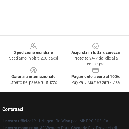
Footer
Spedizione mondiale
Acquista in tutta sicurezza
Spediamo in oltre 200 paesi
Protetto 24/7 dai clic alla
consegna
Garanzia internazionale
Pagamento sicuro al 100%
Offerto nel paese di utilizzo
PayPal / MasterCard / Visa
Contattaci
Il nostro ufficio
: 1211 Nugent Rd Winnipeg, Mb R2C 3X3, Ca
Il nostro magazzino
: 32 Western Park, Chengde City, Provincia di