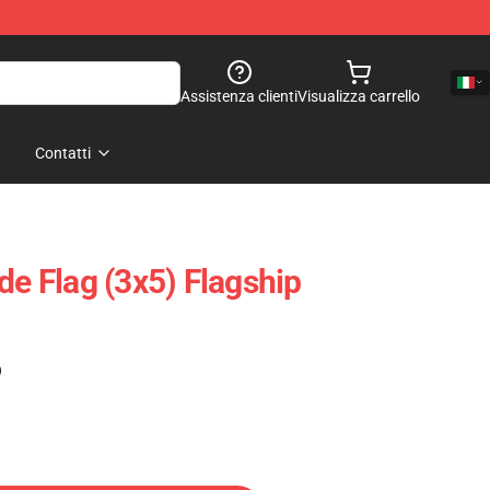
Assistenza clienti
Visualizza carrello
Contatti
de Flag (3x5) Flagship
)