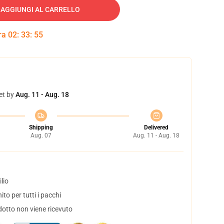
AGGIUNGI AL CARRELLO
tra
02
:
33
:
54
et by
Aug. 11 - Aug. 18
Shipping
Delivered
Aug. 07
Aug. 11 - Aug. 18
lio
to per tutti i pacchi
dotto non viene ricevuto