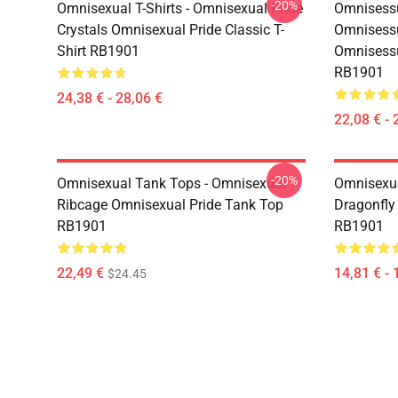
-20%
Omnisexual T-Shirts - Omnisexual Pride
Omnisessu
Crystals Omnisexual Pride Classic T-
Omnisessu
Shirt RB1901
Omnisessu
RB1901
24,38 € - 28,06 €
22,08 € - 
-20%
Omnisexual Tank Tops - Omnisexual
Omnisexua
Ribcage Omnisexual Pride Tank Top
Dragonfly
RB1901
RB1901
22,49 €
14,81 € - 
$24.45