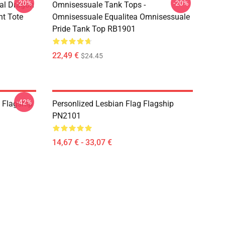
-20%
-20%
al Dragon
Omnisessuale Tank Tops -
nt Tote
Omnisessuale Equalitea Omnisessuale
Pride Tank Top RB1901
22,49 €
$24.45
-42%
) Flagship
Personlized Lesbian Flag Flagship
PN2101
14,67 € - 33,07 €