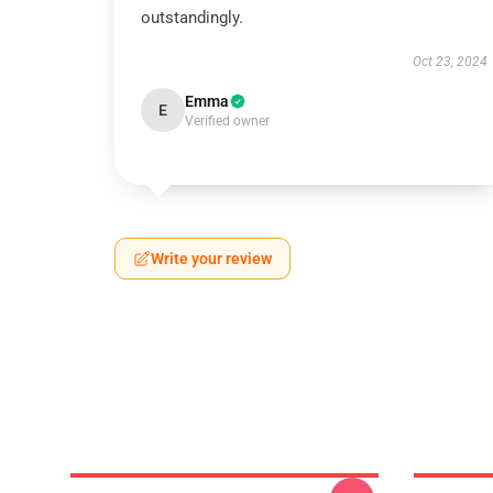
outstandingly.
Oct 23, 2024
Emma
E
Verified owner
Write your review