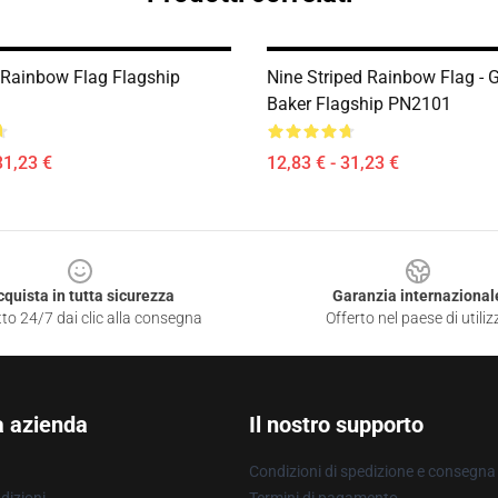
 Rainbow Flag Flagship
Nine Striped Rainbow Flag - G
Baker Flagship PN2101
31,23 €
12,83 € - 31,23 €
cquista in tutta sicurezza
Garanzia internazional
to 24/7 dai clic alla consegna
Offerto nel paese di utiliz
a azienda
Il nostro supporto
Condizioni di spedizione e consegna