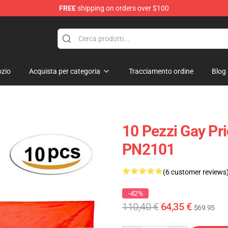
FREE
shipping on orders over $100
 Flag
zio
Acquista per categoria
Tracciamento ordine
Blog
10 Pezzi Gay Pri
PN2101
(6 customer reviews
-42%
110,40 €
64,35 €
$69.95