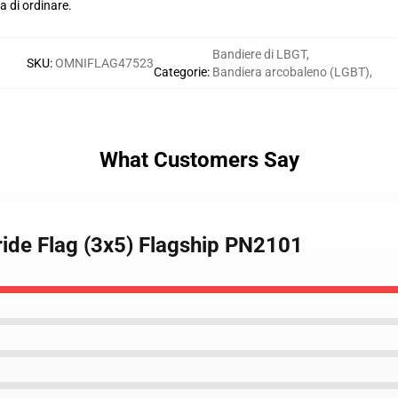
a di ordinare.
Bandiere di LBGT
,
SKU
:
OMNIFLAG47523
Categorie
:
Bandiera arcobaleno (LGBT)
,
What Customers Say
ride Flag (3x5) Flagship PN2101