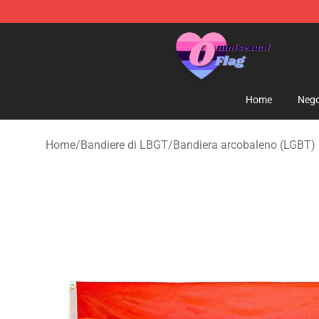
Omnisexual Flag Store - The Best Store of Omnisexual
Home
Nego
Home
/
Bandiere di LBGT
/
Bandiera arcobaleno (LGBT)