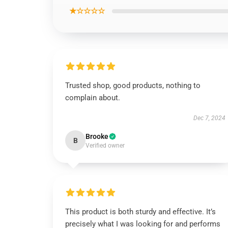
★☆☆☆☆
Trusted shop, good products, nothing to
complain about.
Dec 7, 2024
Brooke
B
Verified owner
This product is both sturdy and effective. It’s
precisely what I was looking for and performs