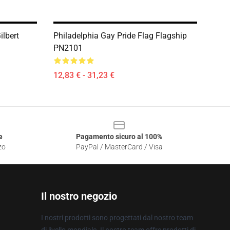
ilbert
Philadelphia Gay Pride Flag Flagship
PN2101
12,83 € - 31,23 €
e
Pagamento sicuro al 100%
zo
PayPal / MasterCard / Visa
Il nostro negozio
I nostri prodotti sono progettati dal nostro team