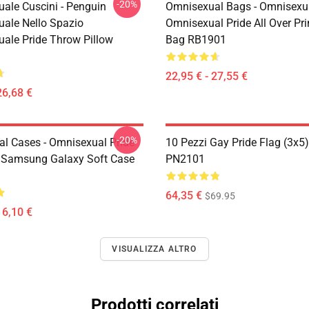
-20%
ale Cuscini - Penguin
Omnisexual Bags - Omnisexu
ale Nello Spazio
Omnisexual Pride All Over Pri
ale Pride Throw Pillow
Bag RB1901
22,95 € - 27,55 €
26,68 €
-20%
l Cases - Omnisexual Pride
10 Pezzi Gay Pride Flag (3x5
 Samsung Galaxy Soft Case
PN2101
64,35 €
$69.95
16,10 €
VISUALIZZA ALTRO
Prodotti correlati