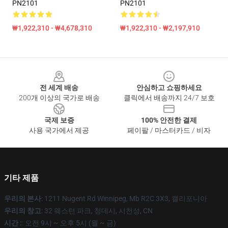
PN2101
PN2101
₩1,922,310 - ₩4,678,310
₩1,922,310 - ₩2,197,910
Footer
전 세계 배송
안심하고 쇼핑하세요
200개 이상의 국가로 배송
클릭에서 배송까지 24/7 보호
국제 보증
100% 안전한 결제
사용 국가에서 제공
페이팔 / 마스터카드 / 비자
기타 제품
우리의 본사
: 1211 Nugent Rd Winnipeg, Mb R2C 3X3, 캘리포니아
우리의 창고
: 32 웨스턴 파크, 청데시, 시천성, CN
시간 :
: 오전 9시 ~ 오후 5시 (월 ~ 금)