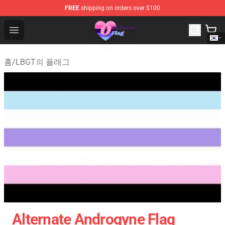
FREE
shipping on orders over $100
Omnisexual Flag Store - The Best Store of Omnisexual F
Open menu
홈
/
LBGT의 플래그
Alternate Androgyne Flag