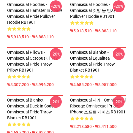
Omnisexual Hoodies -
Omnisexual Hoodies -
-20%
-20%
Omnisexual Hamster In Space
Omnisexual 깃발 물 반사
Omnisexual Pride Pullover
Pullover Hoodie RB1901
Hoodie RB1901
₩5,918,510 - ₩6,883,110
₩5,918,510 - ₩6,883,110
Omnisexual Pillows -
Omnisexual Blanket -
-20%
-20%
Omnisexual Octopus 에 공간
Omnisexual Equalitea
Omnisexual Pride Throw
Omnisexual Pride Throw
Pillow RB1901
Blanket RB1901
₩3,307,200 - ₩3,996,200
₩4,685,200 - ₩8,957,000
Omnisexual Blanket -
Omnisexual 사례 - Omnisexual
-20%
-20%
Omnisexual Duck In Space
Ribcage Omnisexual Pride
Omnisexual Pride Throw
IPhone 소프트 케이스 RB1901
Blanket RB1901
₩2,218,580 - ₩2,411,500
₩4,685,200 - ₩8,957,000