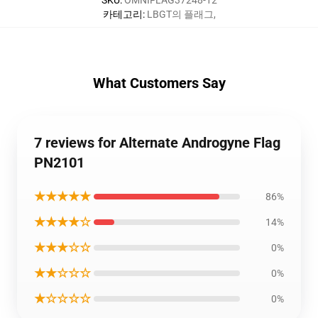
SKU
:
OMNIFLAG37248-12
카테고리
:
LBGT의 플래그
,
What Customers Say
7 reviews for Alternate Androgyne Flag
PN2101
★★★★★
86%
★★★★☆
14%
★★★☆☆
0%
★★☆☆☆
0%
★☆☆☆☆
0%