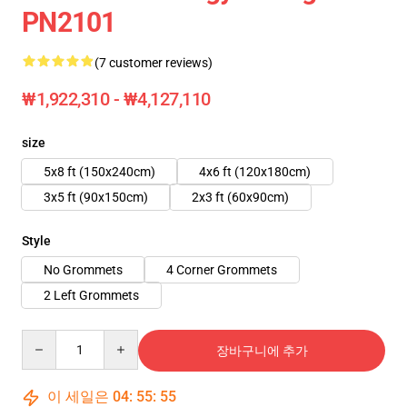
PN2101
(7 customer reviews)
₩1,922,310 - ₩4,127,110
size
5x8 ft (150x240cm)
4x6 ft (120x180cm)
3x5 ft (90x150cm)
2x3 ft (60x90cm)
Style
No Grommets
4 Corner Grommets
2 Left Grommets
Quantity
장바구니에 추가
이 세일은
04
:
55
:
54