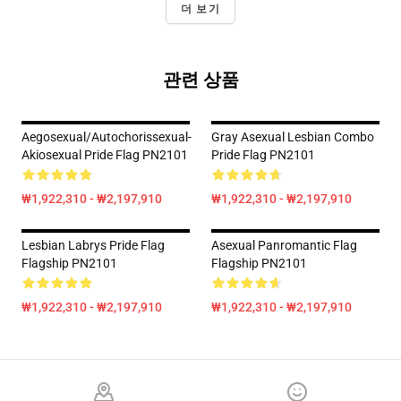
더 보기
관련 상품
Aegosexual/Autochorissexual-
Gray Asexual Lesbian Combo
Akiosexual Pride Flag PN2101
Pride Flag PN2101
₩1,922,310 - ₩2,197,910
₩1,922,310 - ₩2,197,910
Lesbian Labrys Pride Flag
Asexual Panromantic Flag
Flagship PN2101
Flagship PN2101
₩1,922,310 - ₩2,197,910
₩1,922,310 - ₩2,197,910
Footer