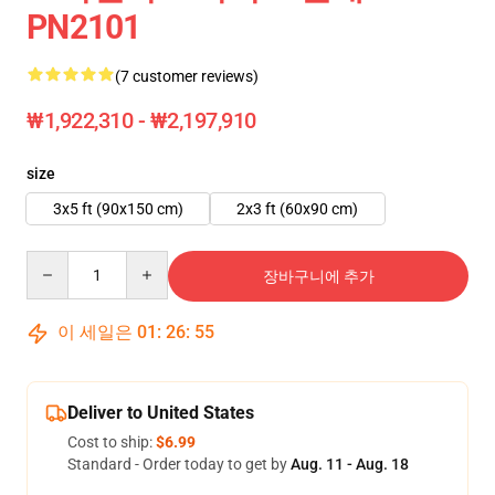
PN2101
(7 customer reviews)
₩1,922,310 - ₩2,197,910
size
3x5 ft (90x150 cm)
2x3 ft (60x90 cm)
Quantity
장바구니에 추가
이 세일은
01
:
26
:
54
Deliver to United States
Cost to ship:
$6.99
Standard - Order today to get by
Aug. 11 - Aug. 18