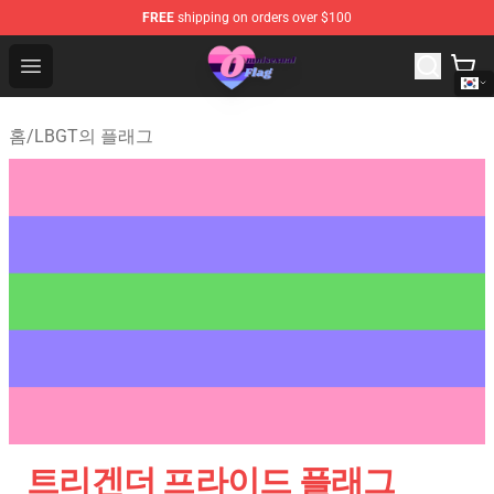
FREE
shipping on orders over $100
Omnisexual Flag Store - The Best Store of Omnisexual F
Open menu
홈
/
LBGT의 플래그
트리겐더 프라이드 플래그