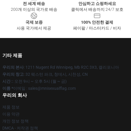
전 세계 배송
안심하고 쇼핑하세요
200개 이상의 국가로 배송
클릭에서 배송까지 24/7 보호
국제 보증
100% 안전한 결제
사용 국가에서 제공
페이팔 / 마스터카드 / 비자
기타 제품
우리의 본사
: 1211 Nugent Rd Winnipeg, Mb R2C 3X3, 캘리포니아
우리의 창고
: 32 웨스턴 파크, 청데시, 시천성, CN
시간 :
: 오전 9시 ~ 오후 5시 (월 ~ 금)
이름 *
이메일 : sales@mnisexualflag.com
우리의 회사
제품 정보
이용 약관
개인 정보 정책
DMCA - 저작권 정책