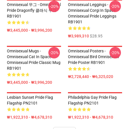
Omnisexual 무그 - Omnisexual
Omnisexual Leggings -
-20%
-20%
Pride Dragonfly 클래식 무그
Omnisexual Corgi In Space
RB1901
Omnisexual Pride Leggings
RB1901
₩3,445,000 - ₩3,996,200
₩3,989,310
$28.95
Omnisexual Mugs -
Omnisexual Posters -
-20%
-20%
Omnisexual Cat In Space
Omnisexual Bird Omnisexual
Omnisexual Pride Classic Mug
Pride Poster RB1901
RB1901
₩2,728,440 - ₩6,325,020
₩3,445,000 - ₩3,996,200
Lesbian Sunset Pride Flag
Philadelphia Gay Pride Flag
Flagship PN2101
Flagship PN2101
₩1,922,310 - ₩4,678,310
₩1,922,310 - ₩4,678,310