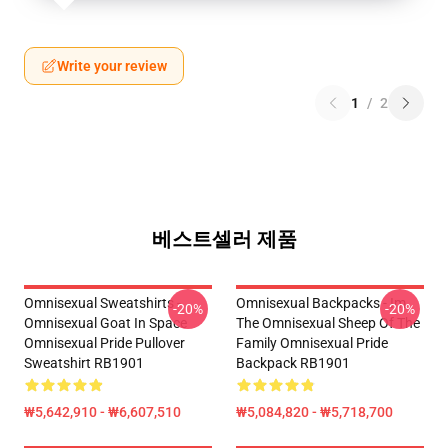
Write your review
1
/
2
베스트셀러 제품
Omnisexual Sweatshirts -
Omnisexual Backpacks - Im
-20%
-20%
Omnisexual Goat In Space
The Omnisexual Sheep Of The
Omnisexual Pride Pullover
Family Omnisexual Pride
Sweatshirt RB1901
Backpack RB1901
₩5,642,910 - ₩6,607,510
₩5,084,820 - ₩5,718,700