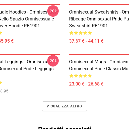
-20%
ale Hoodies - Omnisessuale
Omnisexual Sweatshirts - Om
ello Spazio Omnisessuale
Ribcage Omnisexual Pride Pu
lover Hoodie RB1901
Sweatshirt RB1901
45,95 €
37,67 € - 44,11 €
-20%
l Leggings - Omnisexual
Omnisexual Mugs - Omnisexu
mnisexual Pride Leggings
Omnisexual Pride Classic M
23,00 € - 26,68 €
8.95
VISUALIZZA ALTRO