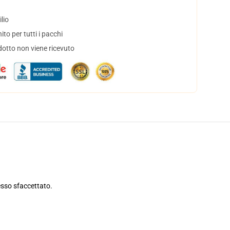
lio
to per tutti i pacchi
dotto non viene ricevuto
esso sfaccettato.