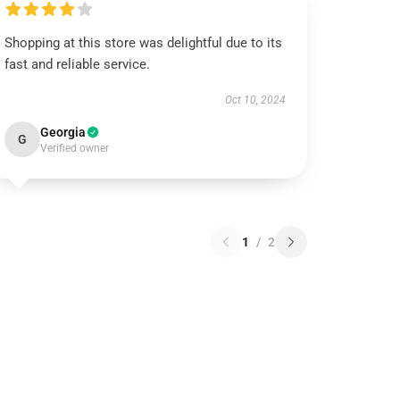
Shopping at this store was delightful due to its
fast and reliable service.
Oct 10, 2024
Georgia
G
Verified owner
1
/
2