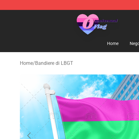
Omnisexual Flag Store - The Best Store of Omnisexual
Home
Nego
Home
/
Bandiere di LBGT