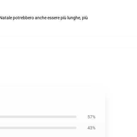
i Natale potrebbero anche essere più lunghe, più
57%
43%