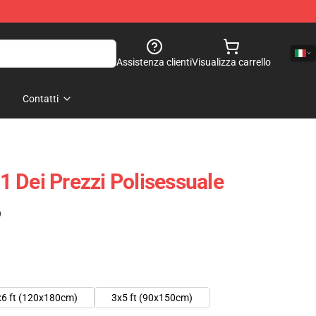
Assistenza clienti
Visualizza carrello
Contatti
 Dei Prezzi Polisessuale
)
x6 ft (120x180cm)
3x5 ft (90x150cm)