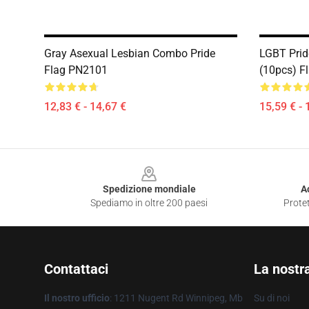
Gray Asexual Lesbian Combo Pride
LGBT Prid
Flag PN2101
(10pcs) F
12,83 € - 14,67 €
15,59 € - 
Footer
Spedizione mondiale
A
Spediamo in oltre 200 paesi
Protet
Contattaci
La nostr
Il nostro ufficio
: 1211 Nugent Rd Winnipeg, Mb
Su di noi