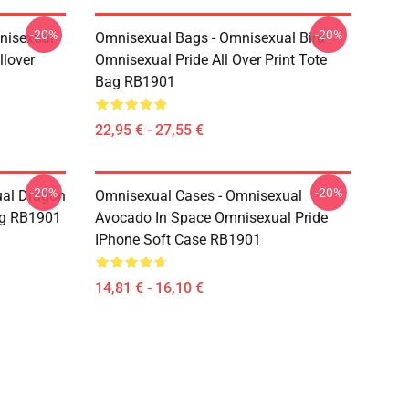
-20%
-20%
nisexual
Omnisexual Bags - Omnisexual Bird
llover
Omnisexual Pride All Over Print Tote
Bag RB1901
22,95 € - 27,55 €
-20%
-20%
al Dragon
Omnisexual Cases - Omnisexual
ug RB1901
Avocado In Space Omnisexual Pride
IPhone Soft Case RB1901
14,81 € - 16,10 €