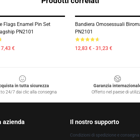
Prodotti correlati
e Flags Enamel Pin Set
Bandiera Omosessuali Biroma
lagship PN2101
PN2101
17,43 €
12,83 € - 31,23 €
cquista in tutta sicurezza
Garanzia internazional
to 24/7 dai clic alla consegna
Offerto nel paese di utiliz
a azienda
Il nostro supporto
Condizioni di spedizione e consegna