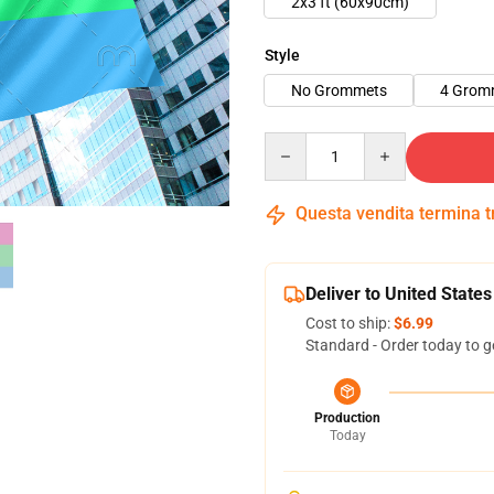
2x3 ft (60x90cm)
Style
No Grommets
4 Grom
Quantity
Questa vendita termina 
Deliver to United States
Cost to ship:
$6.99
Standard - Order today to g
Production
Today