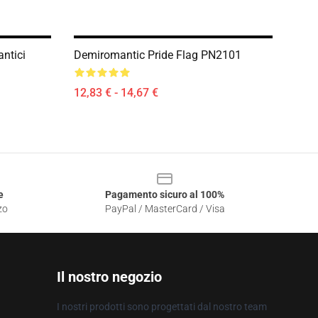
ntici
Demiromantic Pride Flag PN2101
12,83 € - 14,67 €
e
Pagamento sicuro al 100%
zo
PayPal / MasterCard / Visa
Il nostro negozio
I nostri prodotti sono progettati dal nostro team