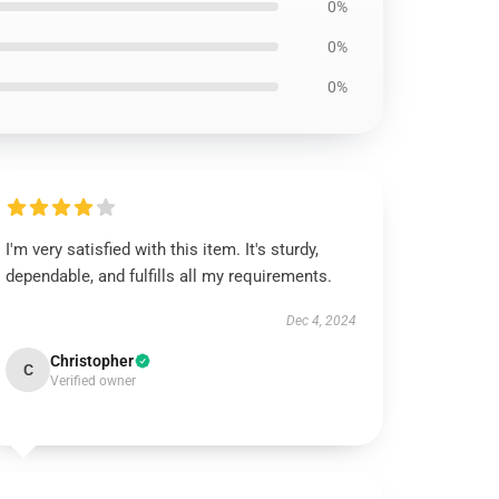
0%
0%
0%
I'm very satisfied with this item. It's sturdy,
dependable, and fulfills all my requirements.
Dec 4, 2024
Christopher
C
Verified owner