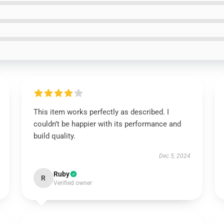
This item works perfectly as described. I
couldn’t be happier with its performance and
build quality.
Dec 5, 2024
Ruby
R
Verified owner