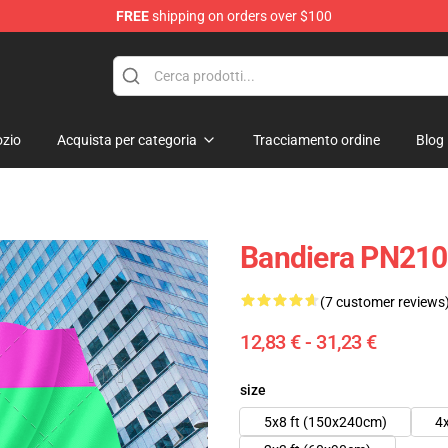
FREE
shipping on orders over $100
 Flag
zio
Acquista per categoria
Tracciamento ordine
Blog
Bandiera PN2101
(7 customer reviews
12,83 € - 31,23 €
size
5x8 ft (150x240cm)
4