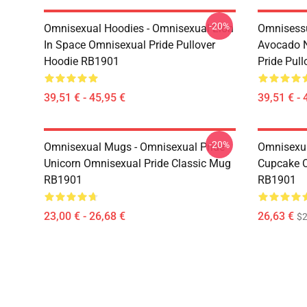
-20%
Omnisexual Hoodies - Omnisexual Lion
Omnisessu
In Space Omnisexual Pride Pullover
Avocado N
Hoodie RB1901
Pride Pul
39,51 € - 45,95 €
39,51 € - 
-20%
Omnisexual Mugs - Omnisexual Pride
Omnisexua
Unicorn Omnisexual Pride Classic Mug
Cupcake O
RB1901
RB1901
23,00 € - 26,68 €
26,63 €
$2