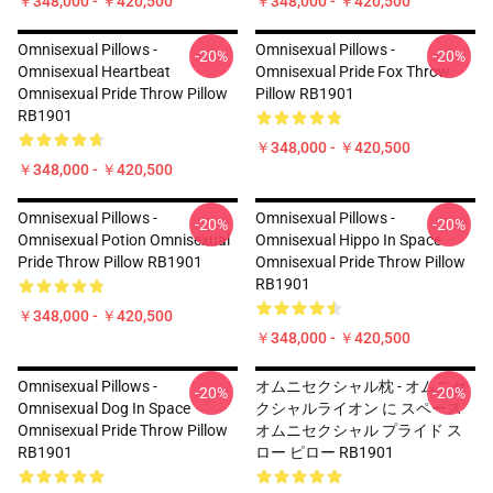
￥348,000 - ￥420,500
￥348,000 - ￥420,500
Omnisexual Pillows -
Omnisexual Pillows -
-20%
-20%
Omnisexual Heartbeat
Omnisexual Pride Fox Throw
Omnisexual Pride Throw Pillow
Pillow RB1901
RB1901
￥348,000 - ￥420,500
￥348,000 - ￥420,500
Omnisexual Pillows -
Omnisexual Pillows -
-20%
-20%
Omnisexual Potion Omnisexual
Omnisexual Hippo In Space
Pride Throw Pillow RB1901
Omnisexual Pride Throw Pillow
RB1901
￥348,000 - ￥420,500
￥348,000 - ￥420,500
Omnisexual Pillows -
オムニセクシャル枕 - オムニセ
-20%
-20%
Omnisexual Dog In Space
クシャルライオン に スペース
Omnisexual Pride Throw Pillow
オムニセクシャル プライド ス
RB1901
ロー ピロー RB1901