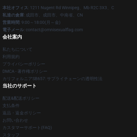
本社オフィス
: 1211 Nugent Rd Winnipeg、Mb R2C 3X3、C
私達の倉庫
: 成田市、成田市、中南省、CN
営業時間
: 9:00～18:00(月～金)
電子メール
: contact@omnisexualflag.com
会社案内
私たちについて
利用規約
プライバシーポリシー
DMCA - 著作権ポリシー
カリフォルニアSB657: サプライチェーンの透明性法
当社のサポート
配送&配送ポリシー
支払条件
返品・返金ポリシー
お問い合わせ
カスタマーサポート(FAQ)
スタッフ