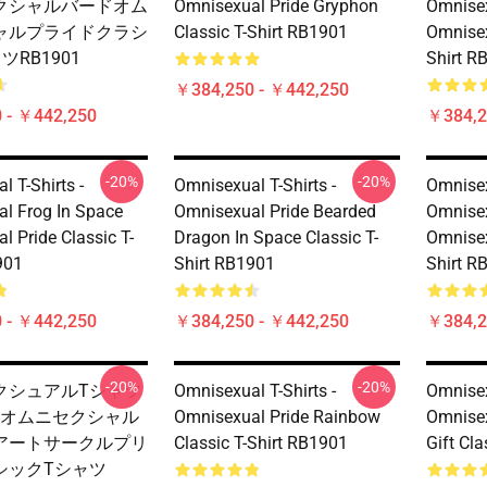
クシャルバードオム
Omnisexual Pride Gryphon
Omnisex
ャルプライドクラシ
Classic T-Shirt RB1901
Omnisex
ツRB1901
Shirt R
￥384,250 - ￥442,250
 - ￥442,250
￥384,2
-20%
-20%
 T-Shirts -
Omnisexual T-Shirts -
Omnisex
l Frog In Space
Omnisexual Pride Bearded
Omnisex
l Pride Classic T-
Dragon In Space Classic T-
Omnisex
901
Shirt RB1901
Shirt R
 - ￥442,250
￥384,250 - ￥442,250
￥384,2
-20%
-20%
クシュアルTシャツ
Omnisexual T-Shirts -
Omnisex
スオムニセクシャル
Omnisexual Pride Rainbow
Omnisex
アートサークルプリ
Classic T-Shirt RB1901
Gift Cl
シックTシャツ