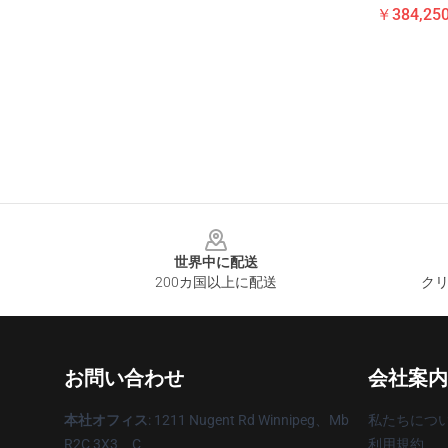
￥384,250
Footer
世界中に配送
200カ国以上に配送
クリ
お問い合わせ
会社案内
本社オフィス
: 1211 Nugent Rd Winnipeg、Mb
私たちにつ
R2C 3X3、C
利用規約