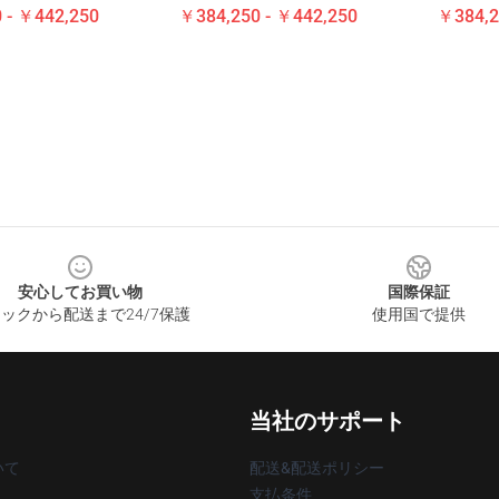
 - ￥442,250
￥384,250 - ￥442,250
￥384,2
安心してお買い物
国際保証
ックから配送まで24/7保護
使用国で提供
当社のサポート
いて
配送&配送ポリシー
支払条件