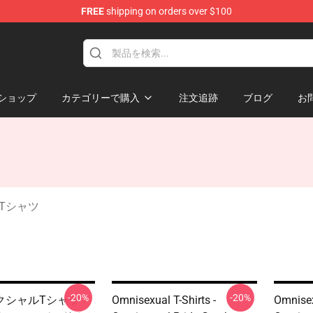
FREE
shipping on orders over $100
 Flag
ショップ
カテゴリーで購入
注文追跡
ブログ
お
Tシャツ
-20%
-20%
シャルTシャツ -
Omnisexual T-Shirts -
Omnisex