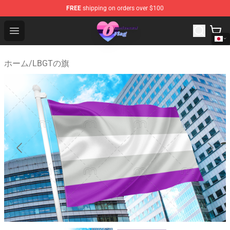
FREE
shipping on orders over $100
Omnisexual Flag Store - The Best Store of Omnisexual F
Open menu
ホーム
/
LBGTの旗