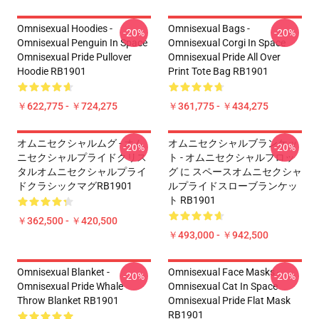
Omnisexual Hoodies -
Omnisexual Bags -
-20%
-20%
Omnisexual Penguin In Space
Omnisexual Corgi In Space
Omnisexual Pride Pullover
Omnisexual Pride All Over
Hoodie RB1901
Print Tote Bag RB1901
￥622,775 - ￥724,275
￥361,775 - ￥434,275
オムニセクシャルムグ - オム
オムニセクシャルブランケッ
-20%
-20%
ニセクシャルプライドクリス
ト - オムニセクシャルフロッ
タルオムニセクシャルプライ
グ に スペースオムニセクシャ
ドクラシックマグRB1901
ルプライドスローブランケッ
ト RB1901
￥362,500 - ￥420,500
￥493,000 - ￥942,500
Omnisexual Blanket -
Omnisexual Face Masks -
-20%
-20%
Omnisexual Pride Whale
Omnisexual Cat In Space
Throw Blanket RB1901
Omnisexual Pride Flat Mask
RB1901