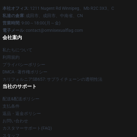
本社オフィス
: 1211 Nugent Rd Winnipeg、Mb R2C 3X3、C
私達の倉庫
: 成田市、成田市、中南省、CN
営業時間
: 9:00～18:00(月～金)
電子メール
: contact@omnisexualflag.com
会社案内
私たちについて
利用規約
プライバシーポリシー
DMCA - 著作権ポリシー
カリフォルニアSB657: サプライチェーンの透明性法
当社のサポート
配送&配送ポリシー
支払条件
返品・返金ポリシー
お問い合わせ
カスタマーサポート(FAQ)
スタッフ