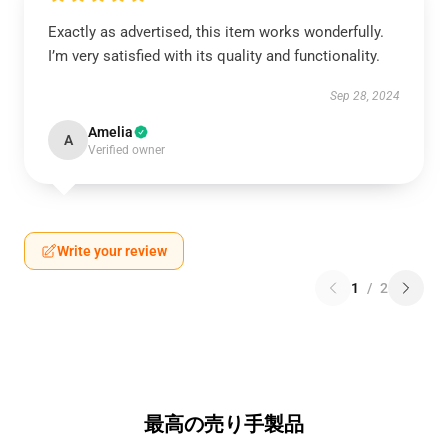
Exactly as advertised, this item works wonderfully.
I’m very satisfied with its quality and functionality.
Sep 28, 2024
Amelia
A
Verified owner
Write your review
1
/
2
最高の売り手製品