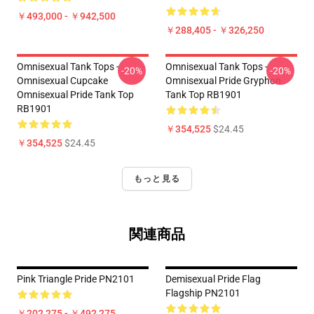
￥493,000 - ￥942,500
￥288,405 - ￥326,250
Omnisexual Tank Tops -
Omnisexual Tank Tops -
-20%
-20%
Omnisexual Cupcake
Omnisexual Pride Gryphon
Omnisexual Pride Tank Top
Tank Top RB1901
RB1901
￥354,525
$24.45
￥354,525
$24.45
もっと見る
関連商品
Pink Triangle Pride PN2101
Demisexual Pride Flag
Flagship PN2101
￥202,275 - ￥492,275