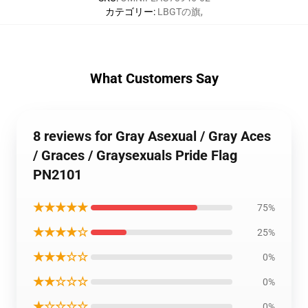
カテゴリー
:
LBGTの旗
,
What Customers Say
8 reviews for Gray Asexual / Gray Aces
/ Graces / Graysexuals Pride Flag
PN2101
★★★★★
75%
★★★★☆
25%
★★★☆☆
0%
★★☆☆☆
0%
★☆☆☆☆
0%