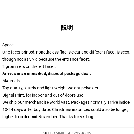
説明
Specs:
One facet printed, nonetheless flag is clear and different facet is seen,
though not as vivid because the entrance facet.
2 grommets on the left facet.
Arrives in an unmarked, discreet package deal.
Materials:
Top quality, sturdy and light-weight weight polyester
Digital Print, for indoor and out of doors use
We ship our merchandise world vast.
Packages normally arrive inside
10-24 days after buy date. Christmas instances could also be longer,
higher to order mid November. Thanks for visiting!
SKU
:
OMNIFLAG73946-02