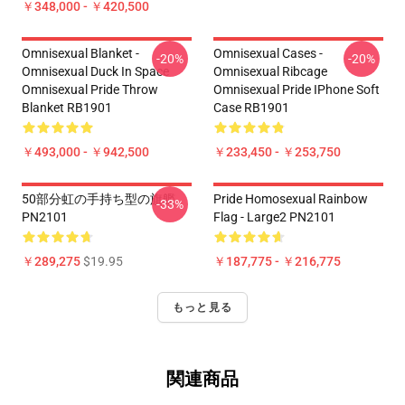
￥348,000 - ￥420,500
Omnisexual Blanket -
Omnisexual Cases -
-20%
-20%
Omnisexual Duck In Space
Omnisexual Ribcage
Omnisexual Pride Throw
Omnisexual Pride IPhone Soft
Blanket RB1901
Case RB1901
￥493,000 - ￥942,500
￥233,450 - ￥253,750
50部分虹の手持ち型の旗艦
Pride Homosexual Rainbow
-33%
PN2101
Flag - Large2 PN2101
￥289,275
$19.95
￥187,775 - ￥216,775
もっと見る
関連商品