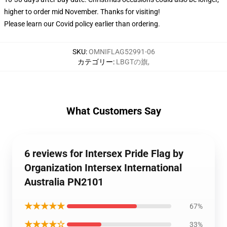
higher to order mid November. Thanks for visiting!
Please learn our Covid
policy
earlier than ordering.
SKU
:
OMNIFLAG52991-06
カテゴリー
:
LBGTの旗
,
What Customers Say
6 reviews for Intersex Pride Flag by
Organization Intersex International
Australia PN2101
★★★★★
67%
★★★★☆
33%