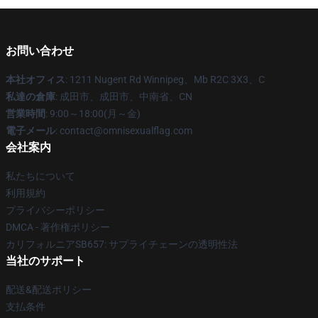
お問い合わせ
本社オフィス
: 1211 Nugent Rd Winnipeg、Mb R2C 3X3、C
私達の倉庫
: 成田市、成田市、中南省、CN
営業時間
: 9:00～18:00(月～金)
電子メール
: contact@omnisexualflag.com
会社案内
私たちについて
利用規約
プライバシーポリシー
DMCA - 著作権ポリシー
カリフォルニアSB657: サプライチェーンの透明性法
当社のサポート
配送&配送ポリシー
支払条件