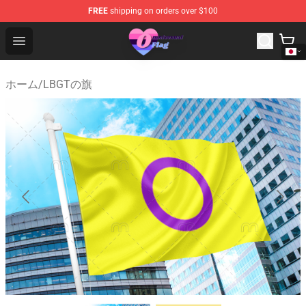
FREE
shipping on orders over $100
Omnisexual Flag Store - The Best Store of Omnisexual F
Open menu
ホーム
/
LBGTの旗