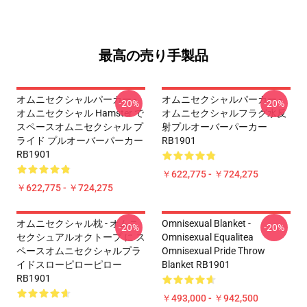
最高の売り手製品
オムニセクシャルパーカー -
オムニセクシャルパーカー -
-20%
-20%
オムニセクシャル Hamster で
オムニセクシャルフラグ水反
スペースオムニセクシャル プ
射プルオーバーパーカー
ライド プルオーバーパーカー
RB1901
RB1901
￥622,775 - ￥724,275
￥622,775 - ￥724,275
オムニセクシャル枕 - オムニ
Omnisexual Blanket -
-20%
-20%
セクシュアルオクトープ に ス
Omnisexual Equalitea
ペースオムニセクシャルプラ
Omnisexual Pride Throw
イドスローピローピロー
Blanket RB1901
RB1901
￥493,000 - ￥942,500