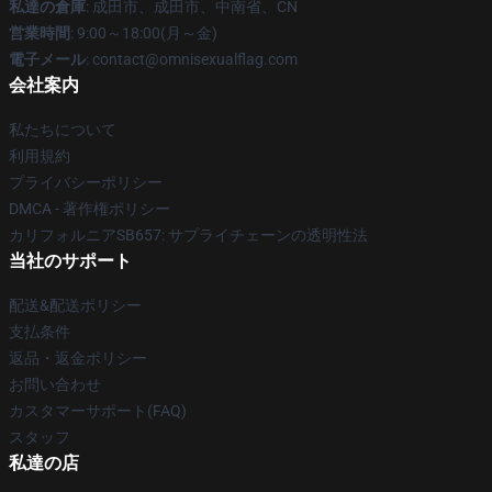
私達の倉庫
: 成田市、成田市、中南省、CN
営業時間
: 9:00～18:00(月～金)
電子メール
: contact@omnisexualflag.com
会社案内
私たちについて
利用規約
プライバシーポリシー
DMCA - 著作権ポリシー
カリフォルニアSB657: サプライチェーンの透明性法
当社のサポート
配送&配送ポリシー
支払条件
返品・返金ポリシー
お問い合わせ
カスタマーサポート(FAQ)
スタッフ
私達の店