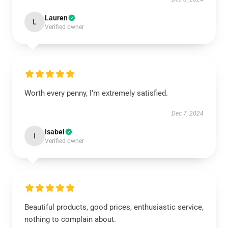
Lauren
L
Verified owner
Worth every penny, I’m extremely satisfied.
Dec 7, 2024
Isabel
I
Verified owner
Beautiful products, good prices, enthusiastic service,
nothing to complain about.