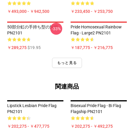
￥493,000 - ￥942,500
￥233,450 - ￥253,750
50部分虹の手持ち型の旗艦
Pride Homosexual Rainbow
-33%
PN2101
Flag - Large2 PN2101
￥289,275
$19.95
￥187,775 - ￥216,775
もっと見る
関連商品
Lipstick Lesbian Pride Flag
Bisexual Pride Flag - Bi Flag
PN2101
Flagship PN2101
￥202,275 - ￥477,775
￥202,275 - ￥492,275