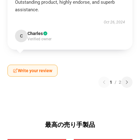
Outstanding product, highly endorse, and superb
assistance.
Oct 26, 2024
Charles
C
Verified owner
Write your review
1
/
2
最高の売り手製品