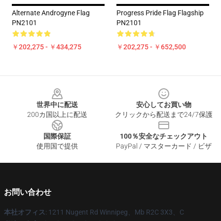
Alternate Androgyne Flag
Progress Pride Flag Flagship
PN2101
PN2101
￥202,275 - ￥434,275
￥202,275 - ￥652,500
Footer
世界中に配送
安心してお買い物
200カ国以上に配送
クリックから配送まで24/7保護
国際保証
100％安全なチェックアウト
使用国で提供
PayPal / マスターカード / ビザ
お問い合わせ
本社オフィス
: 1211 Nugent Rd Winnipeg、Mb R2C 3X3、C