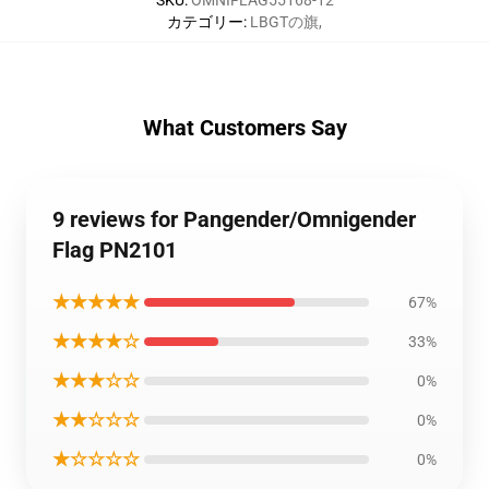
SKU
:
OMNIFLAG55168-12
カテゴリー
:
LBGTの旗
,
What Customers Say
9 reviews for Pangender/Omnigender
Flag PN2101
★★★★★
67%
★★★★☆
33%
★★★☆☆
0%
★★☆☆☆
0%
★☆☆☆☆
0%