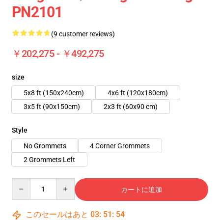
PN2101
(9 customer reviews)
￥202,275 - ￥492,275
size
5x8 ft (150x240cm)
4x6 ft (120x180cm)
3x5 ft (90x150cm)
2x3 ft (60x90 cm)
Style
No Grommets
4 Corner Grommets
2 Grommets Left
Quantity
カートに追加
このセールはあと
03
:
51
:
54