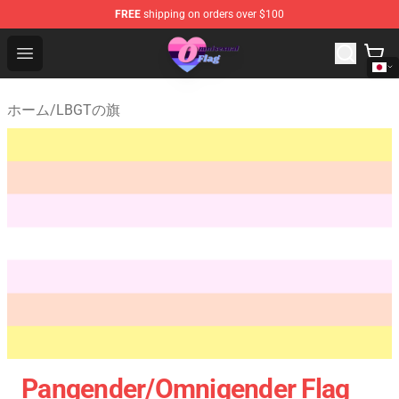
FREE
shipping on orders over $100
Omnisexual Flag Store - The Best Store of Omnisexual F
Open menu
ホーム
/
LBGTの旗
Pangender/Omnigender Flag