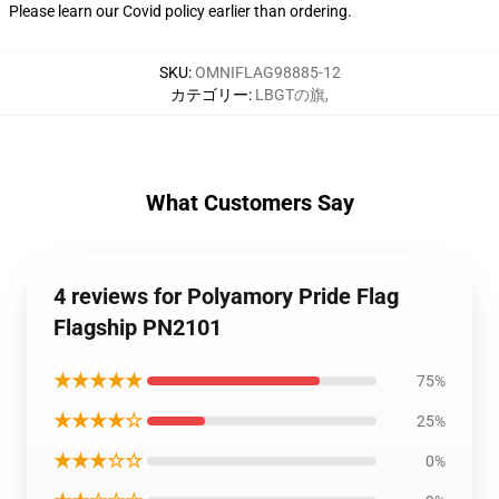
Please learn our Covid
policy
earlier than ordering.
SKU
:
OMNIFLAG98885-12
カテゴリー
:
LBGTの旗
,
What Customers Say
4 reviews for Polyamory Pride Flag
Flagship PN2101
★★★★★
75%
★★★★☆
25%
★★★☆☆
0%