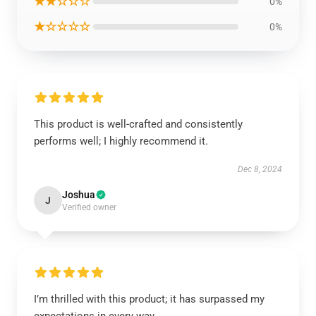
★★☆☆☆
0%
★☆☆☆☆
0%
This product is well-crafted and consistently
performs well; I highly recommend it.
Dec 8, 2024
Joshua
J
Verified owner
I’m thrilled with this product; it has surpassed my