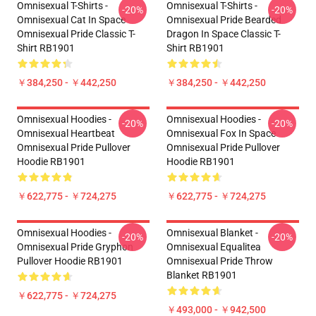
Omnisexual T-Shirts -
Omnisexual T-Shirts -
-20%
-20%
Omnisexual Cat In Space
Omnisexual Pride Bearded
Omnisexual Pride Classic T-
Dragon In Space Classic T-
Shirt RB1901
Shirt RB1901
￥384,250 - ￥442,250
￥384,250 - ￥442,250
Omnisexual Hoodies -
Omnisexual Hoodies -
-20%
-20%
Omnisexual Heartbeat
Omnisexual Fox In Space
Omnisexual Pride Pullover
Omnisexual Pride Pullover
Hoodie RB1901
Hoodie RB1901
￥622,775 - ￥724,275
￥622,775 - ￥724,275
Omnisexual Hoodies -
Omnisexual Blanket -
-20%
-20%
Omnisexual Pride Gryphon
Omnisexual Equalitea
Pullover Hoodie RB1901
Omnisexual Pride Throw
Blanket RB1901
￥622,775 - ￥724,275
￥493,000 - ￥942,500