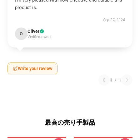
I’m very pleased with how effective and durable this
product is.
Sep 27, 2024
Oliver
O
Verified owner
Write your review
1
/
1
最高の売り手製品