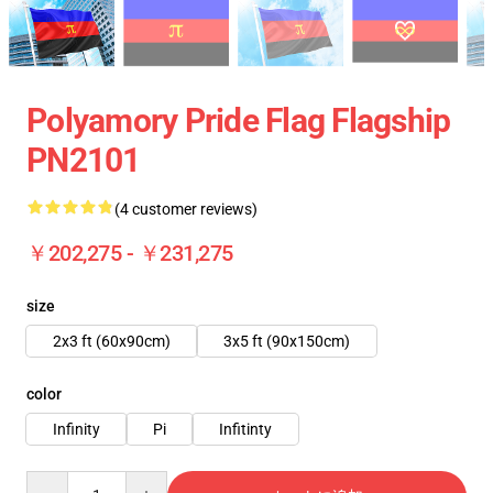
Polyamory Pride Flag Flagship
PN2101
(4 customer reviews)
￥202,275 - ￥231,275
size
2x3 ft (60x90cm)
3x5 ft (90x150cm)
color
Infinity
Pi
Infitinty
Quantity