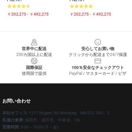
￥202,275 - ￥492,275
￥202,275 - ￥492,275
Footer
世界中に配送
安心してお買い物
200カ国以上に配送
クリックから配送まで24/7保護
国際保証
100％安全なチェックアウト
使用国で提供
PayPal / マスターカード / ビザ
お問い合わせ
本社オフィス
: 1211 Nugent Rd Winnipeg、Mb R2C 3X3、C
私達の倉庫
: 成田市、成田市、中南省、CN
営業時間
: 9:00～18:00(月～金)