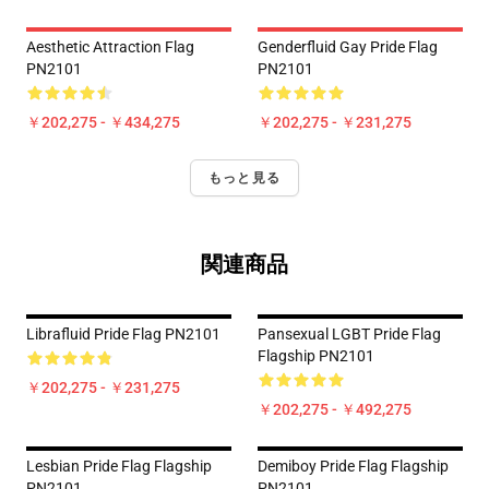
Aesthetic Attraction Flag
Genderfluid Gay Pride Flag
PN2101
PN2101
￥202,275 - ￥434,275
￥202,275 - ￥231,275
もっと見る
関連商品
Librafluid Pride Flag PN2101
Pansexual LGBT Pride Flag
Flagship PN2101
￥202,275 - ￥231,275
￥202,275 - ￥492,275
Lesbian Pride Flag Flagship
Demiboy Pride Flag Flagship
PN2101
PN2101