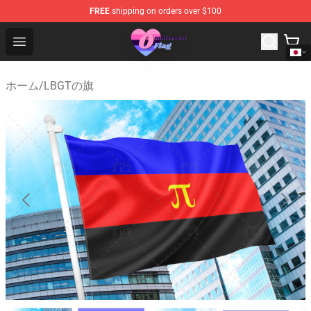
FREE
shipping on orders over $100
Omnisexual Flag Store - The Best Store of Omnisexual F
Open menu
ホーム
/
LBGTの旗