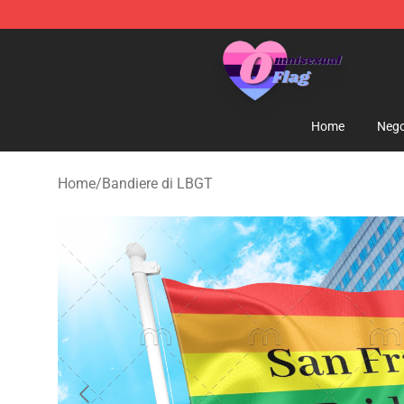
Omnisexual Flag Store - The Best Store of Omnisexual
Home
Nego
Home
/
Bandiere di LBGT