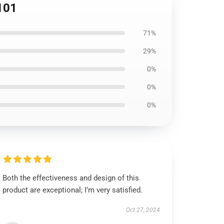
2101
71%
29%
0%
0%
0%
Both the effectiveness and design of this
product are exceptional; I’m very satisfied.
Oct 27, 2024