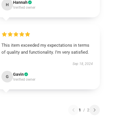
Hannah
H
Verified owner
This item exceeded my expectations in terms
of quality and functionality. I’m very satisfied.
Sep 18, 2024
Gavin
G
Verified owner
1
/
2