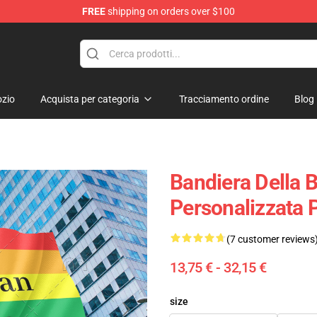
FREE
shipping on orders over $100
 Flag
zio
Acquista per categoria
Tracciamento ordine
Blog
Bandiera Della B
Personalizzata
(7 customer reviews
13,75 € - 32,15 €
size