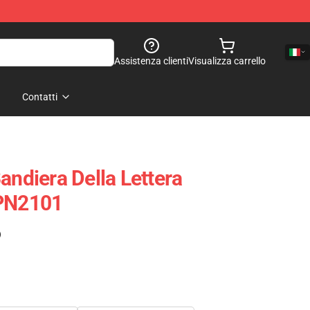
Assistenza clienti
Visualizza carrello
Contatti
andiera Della Lettera
 PN2101
)