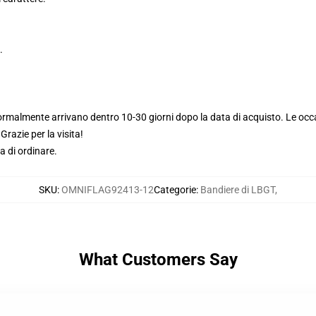
.
ormalmente arrivano dentro 10-30 giorni dopo la data di acquisto. Le occ
razie per la visita!
a di ordinare.
SKU
:
OMNIFLAG92413-12
Categorie
:
Bandiere di LBGT
,
What Customers Say