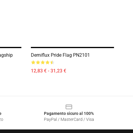
agship
Demiflux Pride Flag PN2101
12,83 € - 31,23 €
e
Pagamento sicuro al 100%
zo
PayPal / MasterCard / Visa