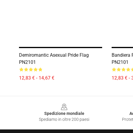
Demiromantic Asexual Pride Flag
Bandiera 
PN2101
PN2101
12,83 € - 14,67 €
12,83 € - 
Footer
Spedizione mondiale
A
Spediamo in oltre 200 paesi
Protet