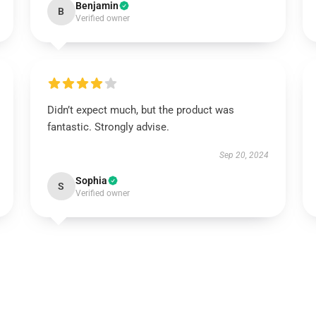
Benjamin
B
Verified owner
Didn’t expect much, but the product was
fantastic. Strongly advise.
Sep 20, 2024
Sophia
S
Verified owner