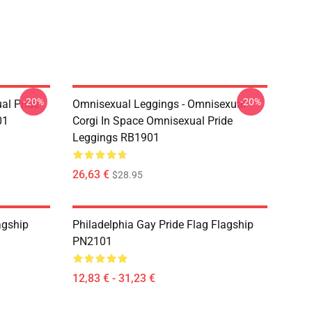
-20%
-20%
al Pride
Omnisexual Leggings - Omnisexual
01
Corgi In Space Omnisexual Pride
Leggings RB1901
26,63 €
$28.95
agship
Philadelphia Gay Pride Flag Flagship
PN2101
12,83 € - 31,23 €