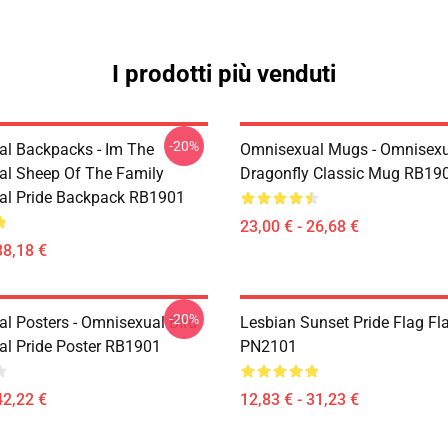
I prodotti più venduti
-20%
l Backpacks - Im The
Omnisexual Mugs - Omnisexu
l Sheep Of The Family
Dragonfly Classic Mug RB19
al Pride Backpack RB1901
23,00 € - 26,68 €
38,18 €
-20%
l Posters - Omnisexual Bird
Lesbian Sunset Pride Flag Fl
l Pride Poster RB1901
PN2101
42,22 €
12,83 € - 31,23 €