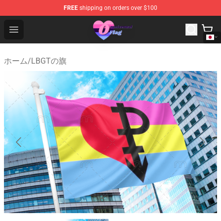
FREE
shipping on orders over $100
Omnisexual Flag Store - The Best Store of Omnisexual F
Open menu
ホーム
/
LBGTの旗