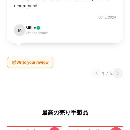
recommend
Oct 3, 2024
Millie
M
Verified owner
Write your review
1
/
2
最高の売り手製品