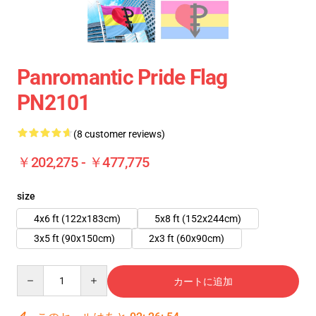
Panromantic Pride Flag
PN2101
(8 customer reviews)
￥202,275 - ￥477,775
size
4x6 ft (122x183cm)
5x8 ft (152x244cm)
3x5 ft (90x150cm)
2x3 ft (60x90cm)
Quantity
カートに追加