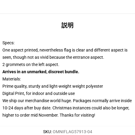
説明
Specs:
One aspect printed, nevertheless flag is clear and different aspect is
seen, though not as vivid because the entrance aspect.
2 grommets on the left aspect.
Arrives in an unmarked, discreet bundle.
Materials:
Prime quality, sturdy and light-weight weight polyester
Digital Print, for indoor and outside use
We ship our merchandise world huge.
Packages normally arrive inside
10-24 days after buy date. Christmas instances could also be longer,
higher to order mid November. Thanks for visiting!
SKU
:
OMNIFLAG57913-04