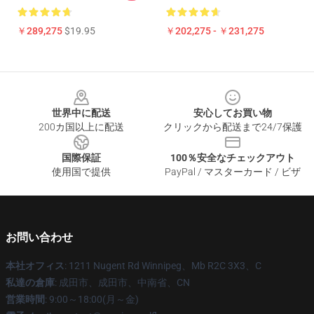
￥289,275
$19.95
￥202,275 - ￥231,275
Footer
世界中に配送
安心してお買い物
200カ国以上に配送
クリックから配送まで24/7保護
国際保証
100％安全なチェックアウト
使用国で提供
PayPal / マスターカード / ビザ
お問い合わせ
本社オフィス
: 1211 Nugent Rd Winnipeg、Mb R2C 3X3、C
私達の倉庫
: 成田市、成田市、中南省、CN
営業時間
: 9:00～18:00(月～金)