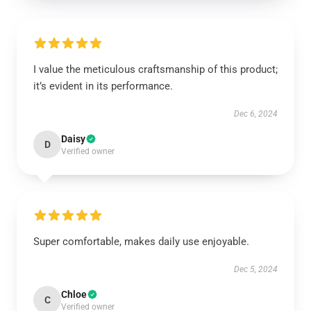
I value the meticulous craftsmanship of this product;
it’s evident in its performance.
Dec 6, 2024
Daisy
D
Verified owner
Super comfortable, makes daily use enjoyable.
Dec 5, 2024
Chloe
C
Verified owner