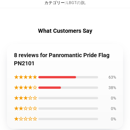
カテゴリー
:
LBGTの旗
,
What Customers Say
8 reviews for Panromantic Pride Flag
PN2101
★★★★★
63%
★★★★☆
38%
★★★☆☆
0%
★★☆☆☆
0%
★☆☆☆☆
0%