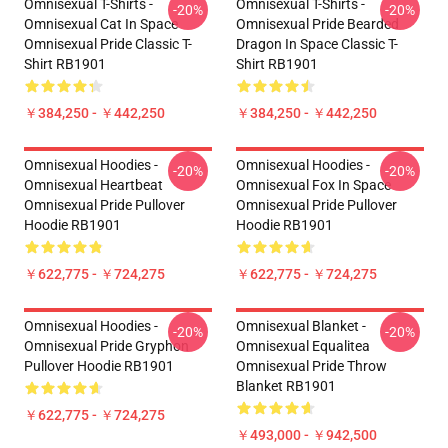
Omnisexual T-Shirts -
Omnisexual T-Shirts -
-20%
-20%
Omnisexual Cat In Space
Omnisexual Pride Bearded
Omnisexual Pride Classic T-
Dragon In Space Classic T-
Shirt RB1901
Shirt RB1901
￥384,250 - ￥442,250
￥384,250 - ￥442,250
Omnisexual Hoodies -
Omnisexual Hoodies -
-20%
-20%
Omnisexual Heartbeat
Omnisexual Fox In Space
Omnisexual Pride Pullover
Omnisexual Pride Pullover
Hoodie RB1901
Hoodie RB1901
￥622,775 - ￥724,275
￥622,775 - ￥724,275
Omnisexual Hoodies -
Omnisexual Blanket -
-20%
-20%
Omnisexual Pride Gryphon
Omnisexual Equalitea
Pullover Hoodie RB1901
Omnisexual Pride Throw
Blanket RB1901
￥622,775 - ￥724,275
￥493,000 - ￥942,500