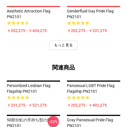
Aesthetic Attraction Flag
Genderfluid Gay Pride Flag
PN2101
PN2101
￥202,275 - ￥434,275
￥202,275 - ￥231,275
もっと見る
関連商品
Personlized Lesbian Flag
Pansexual LGBT Pride Flag
Flagship PN2101
Flagship PN2101
￥231,275 - ￥521,275
￥202,275 - ￥492,275
50部分虹の手持ち型の旗艦
Gray Pansexual Pride Flag
-33%
PN2101
PN2101